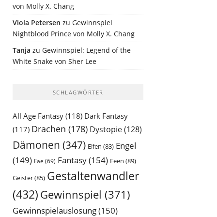
von Molly X. Chang
Viola Petersen
zu
Gewinnspiel
Nightblood Prince von Molly X. Chang
Tanja
zu
Gewinnspiel: Legend of the
White Snake von Sher Lee
SCHLAGWÖRTER
All Age Fantasy
(118)
Dark Fantasy
Drachen
(178)
Dystopie
(128)
(117)
Dämonen
(347)
Engel
Elfen
(83)
(149)
Fantasy
(154)
Feen
(89)
Fae
(69)
Gestaltenwandler
Geister
(85)
(432)
Gewinnspiel
(371)
Gewinnspielauslosung
(150)