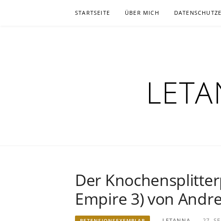
Zum
STARTSEITE
ÜBER MICH
DATENSCHUTZ
Inhalt
springen
LETA
Der Knochensplitter
Empire 3) von Andre
LETANNA
27. S
REZENSIONSEXEMPLAR