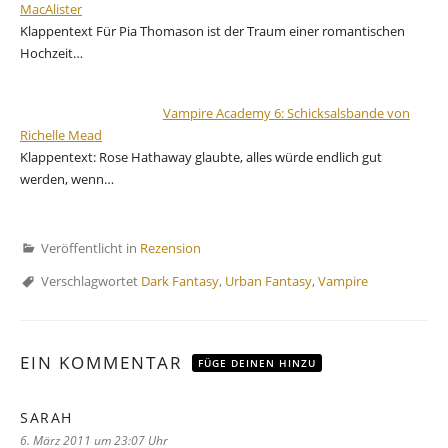
MacAlister
Klappentext Für Pia Thomason ist der Traum einer romantischen
Hochzeit…
Vampire Academy 6: Schicksalsbande von
Richelle Mead
Klappentext: Rose Hathaway glaubte, alles würde endlich gut
werden, wenn…
Veröffentlicht in
Rezension
Verschlagwortet
Dark Fantasy
,
Urban Fantasy
,
Vampire
EIN KOMMENTAR
FÜGE DEINEN HINZU
SARAH
sagt:
6. März 2011 um 23:07 Uhr