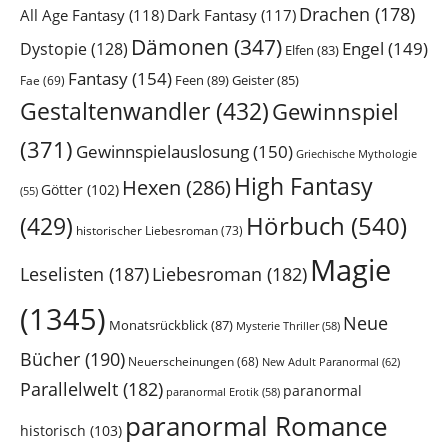
Drachen
(178)
All Age Fantasy
(118)
Dark Fantasy
(117)
Dämonen
(347)
Engel
(149)
Dystopie
(128)
Elfen
(83)
Fantasy
(154)
Feen
(89)
Geister
(85)
Fae
(69)
Gestaltenwandler
(432)
Gewinnspiel
(371)
Gewinnspielauslosung
(150)
Griechische Mythologie
High Fantasy
Hexen
(286)
Götter
(102)
(55)
Hörbuch
(540)
(429)
historischer Liebesroman
(73)
Magie
Leselisten
(187)
Liebesroman
(182)
(1345)
Neue
Monatsrückblick
(87)
Mysterie Thriller
(58)
Bücher
(190)
Neuerscheinungen
(68)
New Adult Paranormal
(62)
Parallelwelt
(182)
paranormal
paranormal Erotik
(58)
paranormal Romance
historisch
(103)