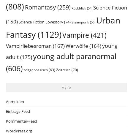
(808)
Romantasy
(259)
Science Fiction
Rückblick
(54)
Urban
(150)
Science Fiction Lovestory
(74)
Steampunk
(56)
Fantasy
(1129)
Vampire
(421)
young
Vampirliebesroman
(167)
Werwölfe
(164)
young adult paranormal
adult
(175)
(606)
Zeitreise
(70)
zeitgenössisch
(63)
META
Anmelden
Eintrags-Feed
Kommentar-Feed
WordPress.org