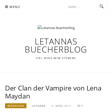
Zum
MENÜ
Inhalt
springen
LETANNAS
BUECHERBLOG
VIEL SPASS BEIM STÖBERN
Der Clan der Vampire von Lena
Maydan
REZENSION
LETANNA
6. MÄRZ 2011
1