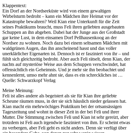
Klappentext:
Ein Dorf an der Nordseeküste wird von einem gewaltigen
Wirbelsturm bedroht – kann ein Mädchen ihre Heimat vor der
Katastrophe bewahren? Weil Kian eine Unterkunft für die Zeit
seines Praktikums braucht, muss Feli ihren geliebten ausgebauten
Schuppen an ihn abgeben. Dabei hat der Junge aus der Großstadt
gar keine Lust, in dem einsamen Dorf Pellhausenkoog an der
Nordsee zu wohnen. Noch dazu bei einem seltsamen Mädchen mit
waldgrünen Augen, das ihn anscheinend hasst und das voller
unerklärlicher Eigenarten ist. Dennoch ist er fasziniert von ihr – und
fühlt sich gleichzeitig bedroht. Aber auch Feli rätselt, denn Kian, der
nachts auf mysteriöse Weise aus dem Schuppen verschwindet, hat
offensichtlich ein Geheimnis. Und je mehr sie ihn beobachtet und
kennenlernt, umso mehr ahnt sie, dass es ein schreckliches ist …
Quelle: Schwarzkopf Verlag
Meine Meinung:
Feli ist alles andere als begeistert als sie für Kian ihre geliebte
Scheune räumen muss, in der sie sich häuslich nieder gelassen hat.
Kian macht ein mehrwöchiges Praktikum bei der ortsansässigen
Tageszeitung und wohnt in dieser Zeit in der bei Feli und ihrer
Mutter. Die Stimmung zwischen Feli und Kian ist sehr gereizt, aber
trotzdem ist Feli auch irgendwie fasziniert von ihm. Er scheint etwas
zu verbergen, aber Feli geht es nicht anders. Denn sie verfügt über