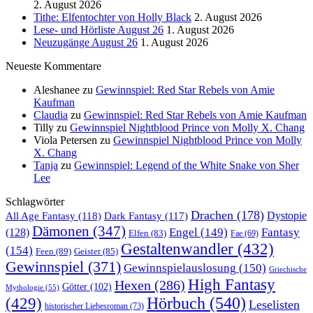
2. August 2026
Tithe: Elfentochter von Holly Black
2. August 2026
Lese- und Hörliste August 26
1. August 2026
Neuzugänge August 26
1. August 2026
Neueste Kommentare
Aleshanee
zu
Gewinnspiel: Red Star Rebels von Amie
Kaufman
Claudia
zu
Gewinnspiel: Red Star Rebels von Amie Kaufman
Tilly
zu
Gewinnspiel Nightblood Prince von Molly X. Chang
Viola Petersen
zu
Gewinnspiel Nightblood Prince von Molly
X. Chang
Tanja
zu
Gewinnspiel: Legend of the White Snake von Sher
Lee
Schlagwörter
Drachen
(178)
All Age Fantasy
(118)
Dystopie
Dark Fantasy
(117)
Dämonen
(347)
Engel
(149)
Fantasy
(128)
Elfen
(83)
Fae
(69)
Gestaltenwandler
(432)
(154)
Feen
(89)
Geister
(85)
Gewinnspiel
(371)
Gewinnspielauslosung
(150)
Griechische
High Fantasy
Hexen
(286)
Götter
(102)
Mythologie
(55)
Hörbuch
(540)
(429)
Leselisten
historischer Liebesroman
(73)