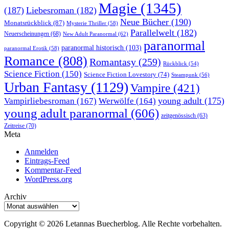
Magie
(1345)
(187)
Liebesroman
(182)
Neue Bücher
(190)
Monatsrückblick
(87)
Mysterie Thriller
(58)
Parallelwelt
(182)
Neuerscheinungen
(68)
New Adult Paranormal
(62)
paranormal
paranormal historisch
(103)
paranormal Erotik
(58)
Romance
(808)
Romantasy
(259)
Rückblick
(54)
Science Fiction
(150)
Science Fiction Lovestory
(74)
Steampunk
(56)
Urban Fantasy
(1129)
Vampire
(421)
young adult
(175)
Vampirliebesroman
(167)
Werwölfe
(164)
young adult paranormal
(606)
zeitgenössisch
(63)
Zeitreise
(70)
Meta
Anmelden
Eintrags-Feed
Kommentar-Feed
WordPress.org
Archiv
Archiv
Copyright © 2026 Letannas Buecherblog. Alle Rechte vorbehalten.