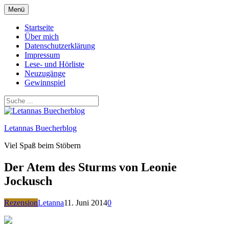
Zum
Menü
Inhalt
springen
Startseite
Über mich
Datenschutzerklärung
Impressum
Lese- und Hörliste
Neuzugänge
Gewinnspiel
Letannas Buecherblog
Viel Spaß beim Stöbern
Der Atem des Sturms von Leonie
Jockusch
Rezension
Letanna
11. Juni 2014
0