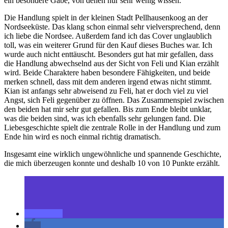
ein besondere Gabe, von denen nur sehr wenig wissen.
Die Handlung spielt in der kleinen Stadt Pellhausenkoog an der
Nordseeküste. Das klang schon einmal sehr vielversprechend, denn
ich liebe die Nordsee. Außerdem fand ich das Cover unglaublich
toll, was ein weiterer Grund für den Kauf dieses Buches war. Ich
wurde auch nicht enttäuscht. Besonders gut hat mir gefallen, dass
die Handlung abwechselnd aus der Sicht von Feli und Kian erzählt
wird. Beide Charaktere haben besondere Fähigkeiten, und beide
merken schnell, dass mit dem anderen irgend etwas nicht stimmt.
Kian ist anfangs sehr abweisend zu Feli, hat er doch viel zu viel
Angst, sich Feli gegenüber zu öffnen. Das Zusammenspiel zwischen
den beiden hat mir sehr gut gefallen. Bis zum Ende bleibt unklar,
was die beiden sind, was ich ebenfalls sehr gelungen fand. Die
Liebesgeschichte spielt die zentrale Rolle in der Handlung und zum
Ende hin wird es noch einmal richtig dramatisch.
Insgesamt eine wirklich ungewöhnliche und spannende Geschichte,
die mich überzeugen konnte und deshalb 10 von 10 Punkte erzählt.