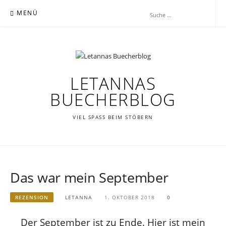
Zum
MENÜ
Inhalt
springen
LETANNAS
BUECHERBLOG
VIEL SPASS BEIM STÖBERN
Das war mein September
REZENSION
LETANNA
1. OKTOBER 2018
0
Der September ist zu Ende. Hier ist mein