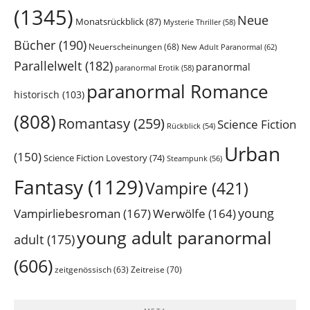
(1345)
Neue
Monatsrückblick
(87)
Mysterie Thriller
(58)
Bücher
(190)
Neuerscheinungen
(68)
New Adult Paranormal
(62)
Parallelwelt
(182)
paranormal
paranormal Erotik
(58)
paranormal Romance
historisch
(103)
(808)
Romantasy
(259)
Science Fiction
Rückblick
(54)
Urban
(150)
Science Fiction Lovestory
(74)
Steampunk
(56)
Fantasy
(1129)
Vampire
(421)
young
Vampirliebesroman
(167)
Werwölfe
(164)
young adult paranormal
adult
(175)
(606)
Zeitreise
(70)
zeitgenössisch
(63)