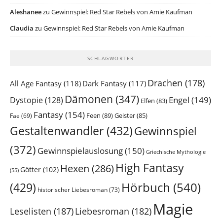
Aleshanee
zu
Gewinnspiel: Red Star Rebels von Amie Kaufman
Claudia
zu
Gewinnspiel: Red Star Rebels von Amie Kaufman
SCHLAGWÖRTER
Drachen
(178)
All Age Fantasy
(118)
Dark Fantasy
(117)
Dämonen
(347)
Engel
(149)
Dystopie
(128)
Elfen
(83)
Fantasy
(154)
Feen
(89)
Geister
(85)
Fae
(69)
Gestaltenwandler
(432)
Gewinnspiel
(372)
Gewinnspielauslosung
(150)
Griechische Mythologie
High Fantasy
Hexen
(286)
Götter
(102)
(55)
Hörbuch
(540)
(429)
historischer Liebesroman
(73)
Magie
Leselisten
(187)
Liebesroman
(182)