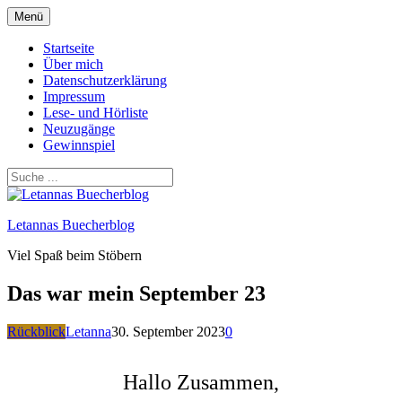
Zum
Menü
Inhalt
springen
Startseite
Über mich
Datenschutzerklärung
Impressum
Lese- und Hörliste
Neuzugänge
Gewinnspiel
Letannas Buecherblog
Viel Spaß beim Stöbern
Das war mein September 23
Rückblick
Letanna
30. September 2023
0
Hallo Zusammen,