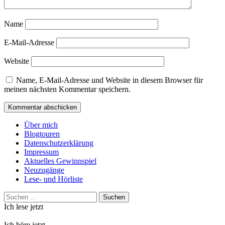
Name
E-Mail-Adresse
Website
Name, E-Mail-Adresse und Website in diesem Browser für
meinen nächsten Kommentar speichern.
Über mich
Blogtouren
Datenschutzerklärung
Impressum
Aktuelles Gewinnspiel
Neuzugänge
Lese- und Hörliste
Suchen
nach:
Ich lese jetzt
Ich höre jetzt