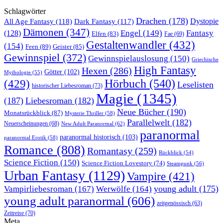
Schlagwörter
Drachen
(178)
All Age Fantasy
(118)
Dystopie
Dark Fantasy
(117)
Dämonen
(347)
Engel
(149)
Fantasy
(128)
Elfen
(83)
Fae
(69)
Gestaltenwandler
(432)
(154)
Feen
(89)
Geister
(85)
Gewinnspiel
(372)
Gewinnspielauslosung
(150)
Griechische
High Fantasy
Hexen
(286)
Götter
(102)
Mythologie
(55)
Hörbuch
(540)
(429)
Leselisten
historischer Liebesroman
(73)
Magie
(1345)
(187)
Liebesroman
(182)
Neue Bücher
(190)
Monatsrückblick
(87)
Mysterie Thriller
(58)
Parallelwelt
(182)
Neuerscheinungen
(68)
New Adult Paranormal
(62)
paranormal
paranormal historisch
(103)
paranormal Erotik
(58)
Romance
(808)
Romantasy
(259)
Rückblick
(54)
Science Fiction
(150)
Science Fiction Lovestory
(74)
Steampunk
(56)
Urban Fantasy
(1129)
Vampire
(421)
young adult
(175)
Vampirliebesroman
(167)
Werwölfe
(164)
young adult paranormal
(606)
zeitgenössisch
(63)
Zeitreise
(70)
Meta