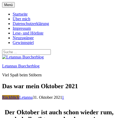
Zum
Menü
Inhalt
springen
Startseite
Über mich
Datenschutzerklärung
Impressum
Lese- und Hörliste
Neuzugänge
Gewinnspiel
Letannas Buecherblog
Viel Spaß beim Stöbern
Das war mein Oktober 2021
Rückblick
Letanna
31. Oktober 2021
1
Der Oktober ist auch schon wieder rum,