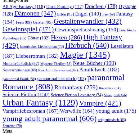
Schlagwörter
Drachen
(178)
All Age Fantasy
(118)
Dystopie
Dark Fantasy
(117)
Dämonen
(347)
Engel
(149)
Fantasy
(128)
Elfen
(83)
Fae
(69)
Gestaltenwandler
(432)
(154)
Feen
(89)
Geister
(85)
Gewinnspiel
(371)
Gewinnspielauslosung
(150)
Griechische
High Fantasy
Hexen
(286)
Götter
(102)
Mythologie
(55)
Hörbuch
(540)
(429)
Leselisten
historischer Liebesroman
(73)
Magie
(1345)
(187)
Liebesroman
(182)
Neue Bücher
(190)
Monatsrückblick
(87)
Mysterie Thriller
(58)
Parallelwelt
(182)
Neuerscheinungen
(68)
New Adult Paranormal
(62)
paranormal
paranormal historisch
(103)
paranormal Erotik
(58)
Romance
(808)
Romantasy
(259)
Rückblick
(54)
Science Fiction
(150)
Science Fiction Lovestory
(74)
Steampunk
(56)
Urban Fantasy
(1129)
Vampire
(421)
young adult
(175)
Vampirliebesroman
(167)
Werwölfe
(164)
young adult paranormal
(606)
zeitgenössisch
(63)
Zeitreise
(70)
Meta