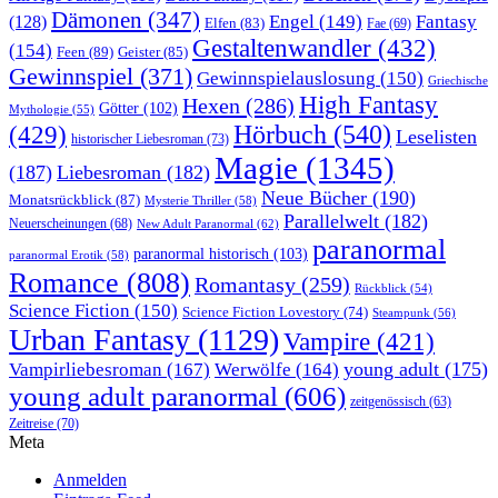
Dämonen
(347)
Engel
(149)
Fantasy
(128)
Elfen
(83)
Fae
(69)
Gestaltenwandler
(432)
(154)
Feen
(89)
Geister
(85)
Gewinnspiel
(371)
Gewinnspielauslosung
(150)
Griechische
High Fantasy
Hexen
(286)
Götter
(102)
Mythologie
(55)
Hörbuch
(540)
(429)
Leselisten
historischer Liebesroman
(73)
Magie
(1345)
(187)
Liebesroman
(182)
Neue Bücher
(190)
Monatsrückblick
(87)
Mysterie Thriller
(58)
Parallelwelt
(182)
Neuerscheinungen
(68)
New Adult Paranormal
(62)
paranormal
paranormal historisch
(103)
paranormal Erotik
(58)
Romance
(808)
Romantasy
(259)
Rückblick
(54)
Science Fiction
(150)
Science Fiction Lovestory
(74)
Steampunk
(56)
Urban Fantasy
(1129)
Vampire
(421)
young adult
(175)
Vampirliebesroman
(167)
Werwölfe
(164)
young adult paranormal
(606)
zeitgenössisch
(63)
Zeitreise
(70)
Meta
Anmelden