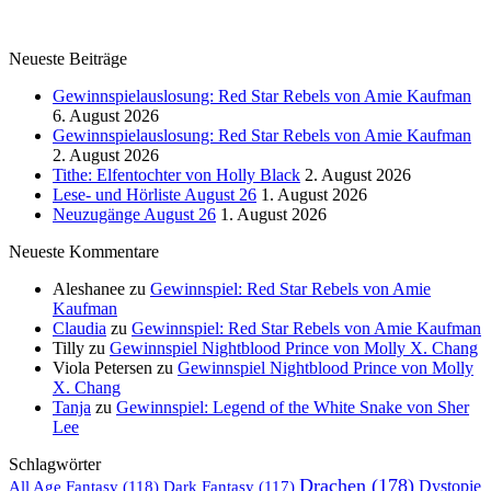
Neueste Beiträge
Gewinnspielauslosung: Red Star Rebels von Amie Kaufman
6. August 2026
Gewinnspielauslosung: Red Star Rebels von Amie Kaufman
2. August 2026
Tithe: Elfentochter von Holly Black
2. August 2026
Lese- und Hörliste August 26
1. August 2026
Neuzugänge August 26
1. August 2026
Neueste Kommentare
Aleshanee
zu
Gewinnspiel: Red Star Rebels von Amie
Kaufman
Claudia
zu
Gewinnspiel: Red Star Rebels von Amie Kaufman
Tilly
zu
Gewinnspiel Nightblood Prince von Molly X. Chang
Viola Petersen
zu
Gewinnspiel Nightblood Prince von Molly
X. Chang
Tanja
zu
Gewinnspiel: Legend of the White Snake von Sher
Lee
Schlagwörter
Drachen
(178)
All Age Fantasy
(118)
Dystopie
Dark Fantasy
(117)