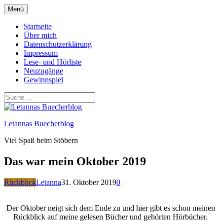
Zum
Menü
Inhalt
springen
Startseite
Über mich
Datenschutzerklärung
Impressum
Lese- und Hörliste
Neuzugänge
Gewinnspiel
Letannas Buecherblog
Viel Spaß beim Stöbern
Das war mein Oktober 2019
Rückblick
Letanna
31. Oktober 2019
0
Der Oktober neigt sich dem Ende zu und hier gibt es schon meinen
Rückblick auf meine gelesen Bücher und gehörten Hörbücher.