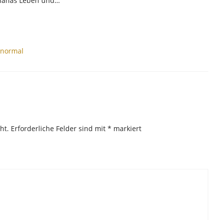
ilianas Leben und…
anormal
ht.
Erforderliche Felder sind mit
*
markiert