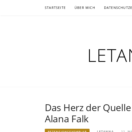
Zum
STARTSEITE
ÜBER MICH
DATENSCHUTZ
Inhalt
springen
LETA
Das Herz der Quelle 
Alana Falk
LETANNA
11. M
REZENSIONSEXEMPLAR