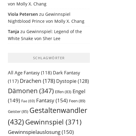
von Molly X. Chang
Viola Petersen
zu
Gewinnspiel
Nightblood Prince von Molly X. Chang
Tanja
zu
Gewinnspiel: Legend of the
White Snake von Sher Lee
SCHLAGWÖRTER
All Age Fantasy
(118)
Dark Fantasy
Drachen
(178)
Dystopie
(128)
(117)
Dämonen
(347)
Engel
Elfen
(83)
(149)
Fantasy
(154)
Feen
(89)
Fae
(69)
Gestaltenwandler
Geister
(85)
(432)
Gewinnspiel
(371)
Gewinnspielauslosung
(150)