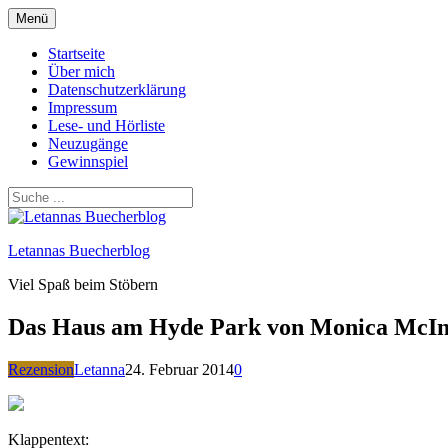
Zum
Menü
Inhalt
springen
Startseite
Über mich
Datenschutzerklärung
Impressum
Lese- und Hörliste
Neuzugänge
Gewinnspiel
Letannas Buecherblog
Viel Spaß beim Stöbern
Das Haus am Hyde Park von Monica McI
Rezension
Letanna
24. Februar 2014
0
Klappentext: