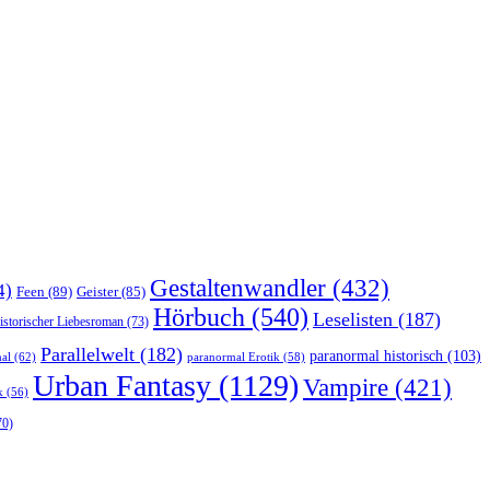
Gestaltenwandler
(432)
4)
Feen
(89)
Geister
(85)
Hörbuch
(540)
Leselisten
(187)
istorischer Liebesroman
(73)
Parallelwelt
(182)
paranormal historisch
(103)
al
(62)
paranormal Erotik
(58)
Urban Fantasy
(1129)
Vampire
(421)
k
(56)
70)