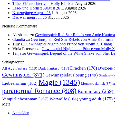
Tithe: Elfentochter von Holly Black
2. August 2026
Lese- und Hörliste August 26
1. August 2026
Neuzugänge August 26
1. August 2026
Das war mein Juli 26
31. Juli 2026
Neueste Kommentare
Aleshanee
zu
Gewinnspiel: Red Star Rebels von Amie Kaufm
Claudia
zu
Gewinnspiel: Red Star Rebels von Amie Kaufman
Tilly
zu
Gewinnspiel Nightblood Prince von Molly X. Chang
Viola Petersen
zu
Gewinnspiel Nightblood Prince von Molly 
Tanja
zu
Gewinnspiel: Legend of the White Snake von Sher L
Schlagwörter
Drachen
(178)
All Age Fantasy
(118)
Dystopie
(
Dark Fantasy
(117)
Gewinnspiel
(371)
Gewinnspielauslosung
(149)
Griechische 
Magie
(1345)
Liebesroman
(182)
Monatsrückblick
(87)
My
paranormal Romance
(808)
Romantasy
(259)
young adult
(175)
Vampirliebesroman
(167)
Werwölfe
(164)
Meta
Anmelden