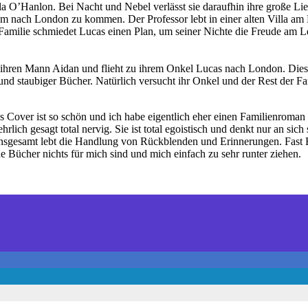
lla O’Hanlon. Bei Nacht und Nebel verlässt sie daraufhin ihre große Lie
 ihm nach London zu kommen. Der Professor lebt in einer alten Villa am
amilie schmiedet Lucas einen Plan, um seiner Nichte die Freude am Le
 ihren Mann Aidan und flieht zu ihrem Onkel Lucas nach London. Dieser
n und staubiger Bücher. Natürlich versucht ihr Onkel und der Rest der
 Cover ist so schön und ich habe eigentlich eher einen Familienroman er
ehrlich gesagt total nervig. Sie ist total egoistisch und denkt nur an sic
 Insgesamt lebt die Handlung von Rückblenden und Erinnerungen. Fast El
 Bücher nichts für mich sind und mich einfach zu sehr runter ziehen.