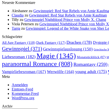
Neueste Kommentare
Aleshanee
zu
Gewinnspiel: Red Star Rebels von Amie Kaufm
Claudia
zu
Gewinnspiel: Red Star Rebels von Amie Kaufman
Tilly
zu
Gewinnspiel Nightblood Prince von Molly X. Chang
Viola Petersen
zu
Gewinnspiel Nightblood Prince von Molly 
Tanja
zu
Gewinnspiel: Legend of the White Snake von Sher L
Schlagwörter
Drachen
(178)
All Age Fantasy
(118)
Dystopie
(
Dark Fantasy
(117)
Gewinnspiel
(371)
Gewinnspielauslosung
(150)
Griechische 
Magie
(1345)
Liebesroman
(182)
Monatsrückblick
(87)
My
paranormal Romance
(808)
Romantasy
(259)
young adult
(175)
Vampirliebesroman
(167)
Werwölfe
(164)
Meta
Anmelden
Eintrags-Feed
Kommentar-Feed
WordPress.org
Archiv