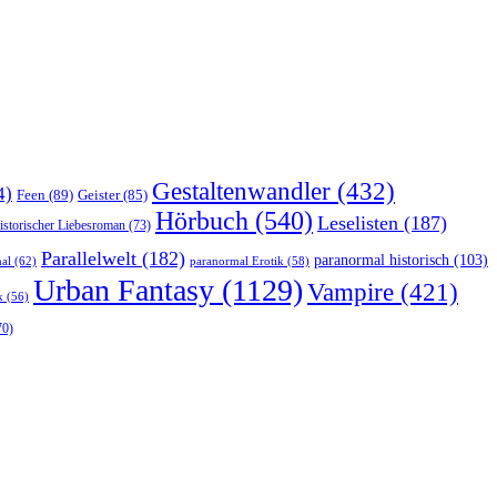
Gestaltenwandler
(432)
4)
Feen
(89)
Geister
(85)
Hörbuch
(540)
Leselisten
(187)
istorischer Liebesroman
(73)
Parallelwelt
(182)
paranormal historisch
(103)
al
(62)
paranormal Erotik
(58)
Urban Fantasy
(1129)
Vampire
(421)
k
(56)
70)