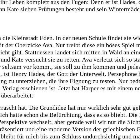
ihr Leben komplett aus den Fugen: Denn er ist Hades, d
nn Kate sieben Prüfungen besteht und sein Wintermädch
 die Kleinstadt Eden. In der neuen Schule findet sie w
t der Oberzicke Ava. Nur treibt diese ein böses Spiel m
r nicht gibt. Stattdessen landet sich mitten in Wald an
nd Kate versucht sie zu retten. Ava verletzt sich so sta
r seltsam vor kommt, sie soll zu ihm kommen und jedes 
t, ist Henry Hades, der Gott der Unterwelt. Persephone h
üfung zu unterziehen, die ihre Eignung zu testen. Nur be
Verlag erschienen ist. Jetzt hat Harper es mit einem n
überarbeitet:
rascht hat. Die Grundidee hat mir wirklich sehr gut ge
 Ich hatte schon die Befürchtung, dass es so bliebt. Di
erspektive wechselt, aber gerade weil wir nur die Sich
äsentiert und eine moderne Version der griechischen G
y bleibt für mich bis zum Schluss undurchsichtig und m