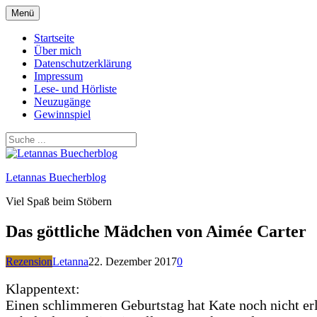
Zum
Menü
Inhalt
springen
Startseite
Über mich
Datenschutzerklärung
Impressum
Lese- und Hörliste
Neuzugänge
Gewinnspiel
Letannas Buecherblog
Viel Spaß beim Stöbern
Das göttliche Mädchen von Aimée Carter
Rezension
Letanna
22. Dezember 2017
0
Klappentext:
Einen schlimmeren Geburtstag hat Kate noch nicht erle