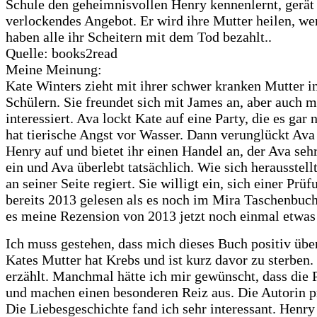
Schule den geheimnisvollen Henry kennenlernt, gerät 
verlockendes Angebot. Er wird ihre Mutter heilen, we
haben alle ihr Scheitern mit dem Tod bezahlt..
Quelle: books2read
Meine Meinung:
Kate Winters zieht mit ihrer schwer kranken Mutter in
Schülern. Sie freundet sich mit James an, aber auch mi
interessiert. Ava lockt Kate auf eine Party, die es ga
hat tierische Angst vor Wasser. Dann verunglückt Ava u
Henry auf und bietet ihr einen Handel an, der Ava seh
ein und Ava überlebt tatsächlich. Wie sich herausstell
an seiner Seite regiert. Sie willigt ein, sich einer Pr
bereits 2013 gelesen als es noch im Mira Taschenbuch 
es meine Rezension von 2013 jetzt noch einmal etwas 
Ich muss gestehen, dass mich dieses Buch positiv über
Kates Mutter hat Krebs und ist kurz davor zu sterben.
erzählt. Manchmal hätte ich mir gewünscht, dass die P
und machen einen besonderen Reiz aus. Die Autorin pr
Die Liebesgeschichte fand ich sehr interessant. Henr