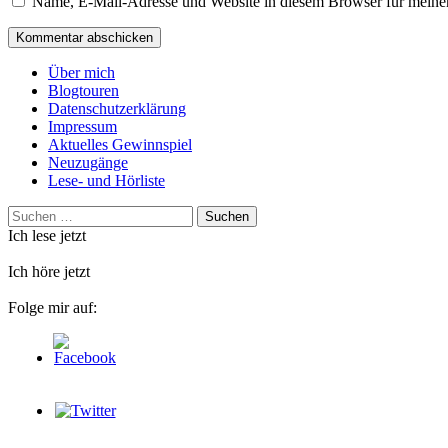
Name, E-Mail-Adresse und Website in diesem Browser für meine
Über mich
Blogtouren
Datenschutzerklärung
Impressum
Aktuelles Gewinnspiel
Neuzugänge
Lese- und Hörliste
Suchen
nach:
Ich lese jetzt
Ich höre jetzt
Folge mir auf: