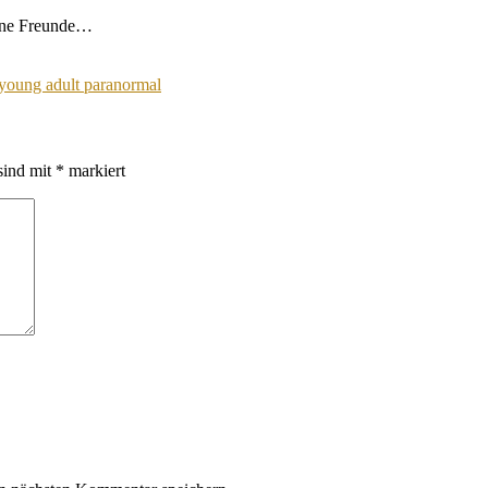
eine Freunde…
young adult paranormal
sind mit
*
markiert