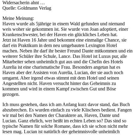
Widersacherin ahnt …
Quelle: Goldmann Verlag
Meine Meinung:
Haven wurde als 5jährige in einem Wald gefunden und niemand
weis woher sie gekommen ist. Sie wurde von Joan adoptiert, einer
Krankenschwester, bei der Haven ein glückliches Leben hat.
Jetzt ist Haven 16 Jahre und bekommt eine einmalige Chance, sie
darf ein Praktikum in dem neu umgebauten Lexington Hotel
machen. Neben ihr darf ihr bester Freund Dante mitkommen und ein
weiterer Schüler ihre Schule, Lance. Das Hotel ist Luxus pur, alle
Mitarbeiter sehen unheimlich gut aus und die Chefin des Hotels
Aurelia ist eine charismatische Frau. Besonders angetan hat es
Haven aber der Assisten von Aurelia, Lucian, der sie auch noch
umgarnt. Aber irgend etwas stimmt mit dem Hotel und seinen
Angestellten nicht. Haven versucht hinter das Geheimnis zu
kommen und wird in einem Kampf zwischen Gut und Böse
gezogen.
Ich muss gestehen, dass ich am Anfang kurz davor stand, das Buch
abzubrechen. Es wurden einfach zu viele Klischees bedient. Fangen
wir mal bei den Namen der Charaktere an, Haven, Dante und
Lucian. Ganz ehrlich, wer heißt im echten Leben so? Das sind so
typische Namen für solche Romane, dass ich sie schon nicht mehr
lesen mag. Lucian ist natürlich der geheimnisvolle unheimlich