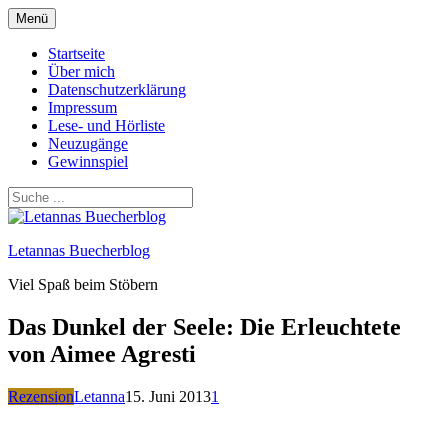
Zum
Menü
Inhalt
springen
Startseite
Über mich
Datenschutzerklärung
Impressum
Lese- und Hörliste
Neuzugänge
Gewinnspiel
Letannas Buecherblog
Viel Spaß beim Stöbern
Das Dunkel der Seele: Die Erleuchtete
von Aimee Agresti
Rezension
Letanna
15. Juni 2013
1