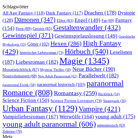
Schlagwörter
Drachen
(178)
All Age Fantasy
(118)
Dystopie
Dark Fantasy
(117)
Dämonen
(347)
Engel
(149)
Fantasy
(128)
Elfen
(83)
Fae
(69)
Gestaltenwandler
(432)
(154)
Feen
(89)
Geister
(85)
Gewinnspiel
(371)
Gewinnspielauslosung
(149)
Griechische
High Fantasy
Hexen
(286)
Götter
(102)
Mythologie
(55)
Hörbuch
(540)
(429)
Leselisten
historischer Liebesroman
(73)
Magie
(1345)
(187)
Liebesroman
(182)
Neue Bücher
(190)
Monatsrückblick
(87)
Mysterie Thriller
(58)
Parallelwelt
(182)
Neuerscheinungen
(68)
New Adult Paranormal
(62)
paranormal
paranormal historisch
(103)
paranormal Erotik
(58)
Romance
(808)
Romantasy
(259)
Rückblick
(54)
Science Fiction
(150)
Science Fiction Lovestory
(74)
Steampunk
(56)
Urban Fantasy
(1129)
Vampire
(421)
young adult
(175)
Vampirliebesroman
(167)
Werwölfe
(164)
young adult paranormal
(606)
zeitgenössisch
(63)
Zeitreise
(70)
Meta