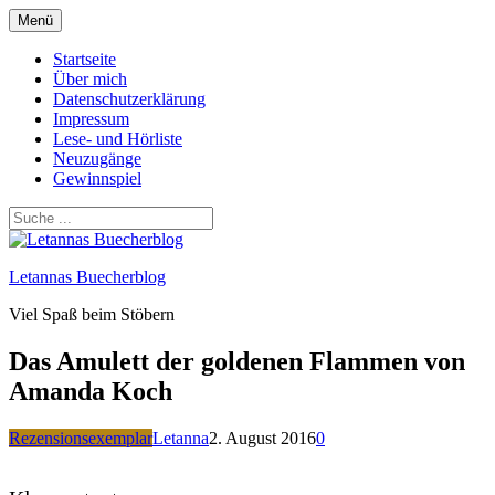
Zum
Menü
Inhalt
springen
Startseite
Über mich
Datenschutzerklärung
Impressum
Lese- und Hörliste
Neuzugänge
Gewinnspiel
Letannas Buecherblog
Viel Spaß beim Stöbern
Das Amulett der goldenen Flammen von
Amanda Koch
Rezensionsexemplar
Letanna
2. August 2016
0