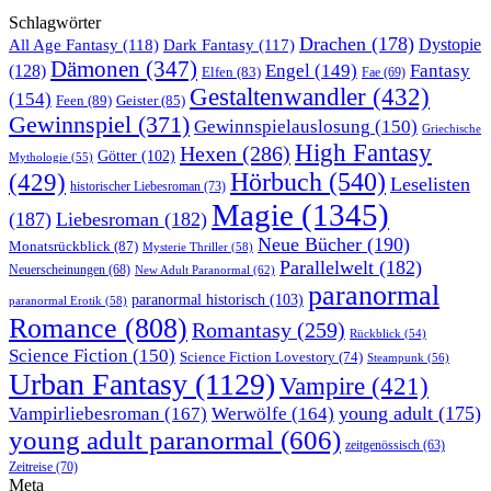
Schlagwörter
Drachen
(178)
All Age Fantasy
(118)
Dystopie
Dark Fantasy
(117)
Dämonen
(347)
Engel
(149)
Fantasy
(128)
Elfen
(83)
Fae
(69)
Gestaltenwandler
(432)
(154)
Feen
(89)
Geister
(85)
Gewinnspiel
(371)
Gewinnspielauslosung
(150)
Griechische
High Fantasy
Hexen
(286)
Götter
(102)
Mythologie
(55)
Hörbuch
(540)
(429)
Leselisten
historischer Liebesroman
(73)
Magie
(1345)
(187)
Liebesroman
(182)
Neue Bücher
(190)
Monatsrückblick
(87)
Mysterie Thriller
(58)
Parallelwelt
(182)
Neuerscheinungen
(68)
New Adult Paranormal
(62)
paranormal
paranormal historisch
(103)
paranormal Erotik
(58)
Romance
(808)
Romantasy
(259)
Rückblick
(54)
Science Fiction
(150)
Science Fiction Lovestory
(74)
Steampunk
(56)
Urban Fantasy
(1129)
Vampire
(421)
young adult
(175)
Vampirliebesroman
(167)
Werwölfe
(164)
young adult paranormal
(606)
zeitgenössisch
(63)
Zeitreise
(70)
Meta