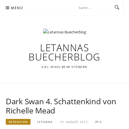
Zum
MENÜ
Inhalt
springen
LETANNAS
BUECHERBLOG
VIEL SPASS BEIM STÖBERN
Dark Swan 4. Schattenkind von
Richelle Mead
REZENSION
LETANNA
19. AUGUST 2012
0