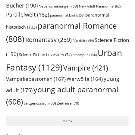
Bücher
(190)
Neuerscheinungen
(68)
New Adult Paranormal
(62)
Parallelwelt
(182)
paranormal
paranormal Erotik
(58)
paranormal Romance
historisch
(103)
(808)
Romantasy
(259)
Science Fiction
Rückblick
(54)
Urban
(150)
Science Fiction Lovestory
(74)
Steampunk
(56)
Fantasy
(1129)
Vampire
(421)
young
Vampirliebesroman
(167)
Werwölfe
(164)
young adult paranormal
adult
(175)
(606)
Zeitreise
(70)
zeitgenössisch
(63)
META