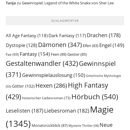
Tanja
zu
Gewinnspiel: Legend of the White Snake von Sher Lee
SCHLAGWÖRTER
Drachen
(178)
All Age Fantasy
(118)
Dark Fantasy
(117)
Dämonen
(347)
Engel
(149)
Dystopie
(128)
Elfen
(83)
Fantasy
(154)
Feen
(89)
Geister
(85)
Fae
(69)
Gestaltenwandler
(432)
Gewinnspiel
(371)
Gewinnspielauslosung
(150)
Griechische Mythologie
High Fantasy
Hexen
(286)
Götter
(102)
(55)
Hörbuch
(540)
(429)
historischer Liebesroman
(73)
Magie
Leselisten
(187)
Liebesroman
(182)
(1345)
Neue
Monatsrückblick
(87)
Mysterie Thriller
(58)