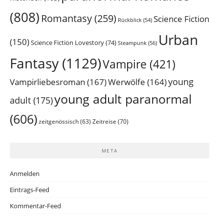
(808)
Romantasy
(259)
Science Fiction
Rückblick
(54)
Urban
(150)
Science Fiction Lovestory
(74)
Steampunk
(56)
Fantasy
(1129)
Vampire
(421)
young
Vampirliebesroman
(167)
Werwölfe
(164)
young adult paranormal
adult
(175)
(606)
Zeitreise
(70)
zeitgenössisch
(63)
META
Anmelden
Eintrags-Feed
Kommentar-Feed