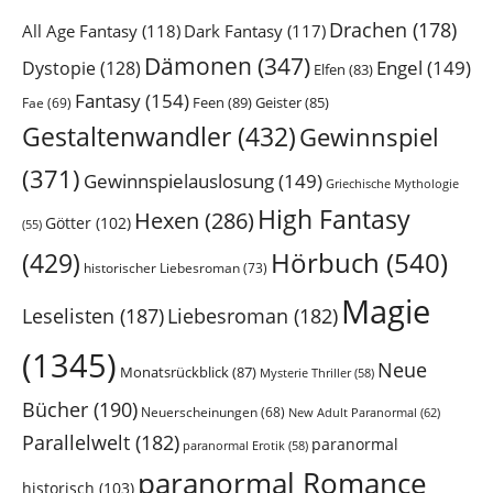
Drachen
(178)
All Age Fantasy
(118)
Dark Fantasy
(117)
Dämonen
(347)
Engel
(149)
Dystopie
(128)
Elfen
(83)
Fantasy
(154)
Feen
(89)
Geister
(85)
Fae
(69)
Gestaltenwandler
(432)
Gewinnspiel
(371)
Gewinnspielauslosung
(149)
Griechische Mythologie
High Fantasy
Hexen
(286)
Götter
(102)
(55)
Hörbuch
(540)
(429)
historischer Liebesroman
(73)
Magie
Leselisten
(187)
Liebesroman
(182)
(1345)
Neue
Monatsrückblick
(87)
Mysterie Thriller
(58)
Bücher
(190)
Neuerscheinungen
(68)
New Adult Paranormal
(62)
Parallelwelt
(182)
paranormal
paranormal Erotik
(58)
paranormal Romance
historisch
(103)