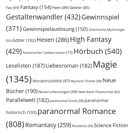
Fantasy
(154)
Feen
(89)
Geister
(85)
Fae
(69)
Gestaltenwandler
(432)
Gewinnspiel
(371)
Gewinnspielauslosung
(150)
Griechische Mythologie
High Fantasy
Hexen
(286)
Götter
(102)
(55)
Hörbuch
(540)
(429)
historischer Liebesroman
(73)
Magie
Leselisten
(187)
Liebesroman
(182)
(1345)
Neue
Monatsrückblick
(87)
Mysterie Thriller
(58)
Bücher
(190)
Neuerscheinungen
(68)
New Adult Paranormal
(62)
Parallelwelt
(182)
paranormal
paranormal Erotik
(58)
paranormal Romance
historisch
(103)
(808)
Romantasy
(259)
Science Fiction
Rückblick
(54)