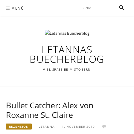
Zum
MENÜ
Inhalt
springen
LETANNAS
BUECHERBLOG
VIEL SPASS BEIM STÖBERN
Bullet Catcher: Alex von
Roxanne St. Claire
REZENSION
LETANNA
1. NOVEMBER 2010
1