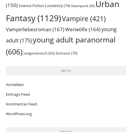
Urban
(150)
Science Fiction Lovestory
(74)
Steampunk
(56)
Fantasy
(1129)
Vampire
(421)
young
Vampirliebesroman
(167)
Werwölfe
(164)
young adult paranormal
adult
(175)
(606)
Zeitreise
(70)
zeitgenössisch
(63)
META
Anmelden
Eintrags-Feed
Kommentar-Feed
WordPress.org
ARCHIV