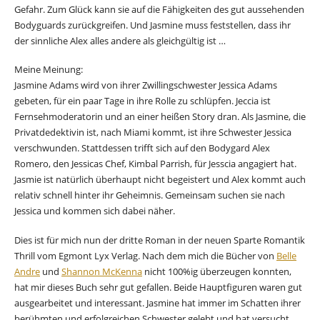
Gefahr. Zum Glück kann sie auf die Fähigkeiten des gut aussehenden
Bodyguards zurückgreifen. Und Jasmine muss feststellen, dass ihr
der sinnliche Alex alles andere als gleichgültig ist …
Meine Meinung:
Jasmine Adams wird von ihrer Zwillingschwester Jessica Adams
gebeten, für ein paar Tage in ihre Rolle zu schlüpfen. Jeccia ist
Fernsehmoderatorin und an einer heißen Story dran. Als Jasmine, die
Privatdedektivin ist, nach Miami kommt, ist ihre Schwester Jessica
verschwunden. Stattdessen trifft sich auf den Bodygard Alex
Romero, den Jessicas Chef, Kimbal Parrish, für Jesscia angagiert hat.
Jasmie ist natürlich überhaupt nicht begeistert und Alex kommt auch
relativ schnell hinter ihr Geheimnis. Gemeinsam suchen sie nach
Jessica und kommen sich dabei näher.
Dies ist für mich nun der dritte Roman in der neuen Sparte Romantik
Thrill vom Egmont Lyx Verlag. Nach dem mich die Bücher von
Belle
Andre
und
Shannon McKenna
nicht 100%ig überzeugen konnten,
hat mir dieses Buch sehr gut gefallen. Beide Hauptfiguren waren gut
ausgearbeitet und interessant. Jasmine hat immer im Schatten ihrer
berühmten und erfolgreichen Schwester gelebt und hat versucht,