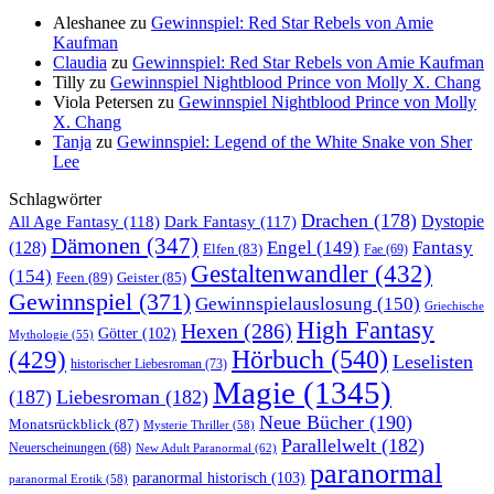
Aleshanee
zu
Gewinnspiel: Red Star Rebels von Amie
Kaufman
Claudia
zu
Gewinnspiel: Red Star Rebels von Amie Kaufman
Tilly
zu
Gewinnspiel Nightblood Prince von Molly X. Chang
Viola Petersen
zu
Gewinnspiel Nightblood Prince von Molly
X. Chang
Tanja
zu
Gewinnspiel: Legend of the White Snake von Sher
Lee
Schlagwörter
Drachen
(178)
All Age Fantasy
(118)
Dystopie
Dark Fantasy
(117)
Dämonen
(347)
Engel
(149)
Fantasy
(128)
Elfen
(83)
Fae
(69)
Gestaltenwandler
(432)
(154)
Feen
(89)
Geister
(85)
Gewinnspiel
(371)
Gewinnspielauslosung
(150)
Griechische
High Fantasy
Hexen
(286)
Götter
(102)
Mythologie
(55)
Hörbuch
(540)
(429)
Leselisten
historischer Liebesroman
(73)
Magie
(1345)
(187)
Liebesroman
(182)
Neue Bücher
(190)
Monatsrückblick
(87)
Mysterie Thriller
(58)
Parallelwelt
(182)
Neuerscheinungen
(68)
New Adult Paranormal
(62)
paranormal
paranormal historisch
(103)
paranormal Erotik
(58)