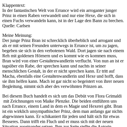
Klappentext:
In der fantastischen Welt von Errance wird ein arroganter junger
Prinz in einen Raben verwandelt und nur eine Hexe, die sich in
einen Fuchs verwandeln kann, ist in der Lage den Bann zu brechen.
Quelle: Carlsen
Meine Meinung:
Der junge Prinz Bran ist schrecklich überheblich und arrogant und
als er mit seinen Freunden unterwegs in Errance ist, um zu jagen,
begeben sie sich in den verbotenen Wald. Dort jagen sie nach einem
Reh mit goldenen Hörnern und es kommt wie es kommen muss,
Bran wird von einer Gestaltenwandlerin verflucht. Von nun an ist er
tagsüber ein Rabe, der sprechen kann und nachts in seiner
menschlichen Gestalt, in der er nicht sprechen kann. Er tritt auf
Macha, ebenfalls eine Gestaltenwandlerin und Hexe und hofft, dass
sie ihm helfen kann. Mach ist gar nicht so begeistert von ihrer neuen
Begleitung, nimmt sich aber des verwöhnten Prinzen an.
Bei diesem Buch handelt es sich um das Debüt von Flora Grimaldi
mit Zeichnungen von Maike Plenzke. Die beiden entführen uns
nach Errance, einem Land in dem es Magie und Hexerei gibt. Bran
ist ein wirklich unsympathischer Prinz, dem man anfangs gar nichts
abgewinnen kann. Er schikaniert für jeden und hält sich für etwas
Besseres. Dann trifft ein Fluch und er muss sich mit der neuen
Situation auseinander setzen. Ihm zur Seite stellte die Autorin