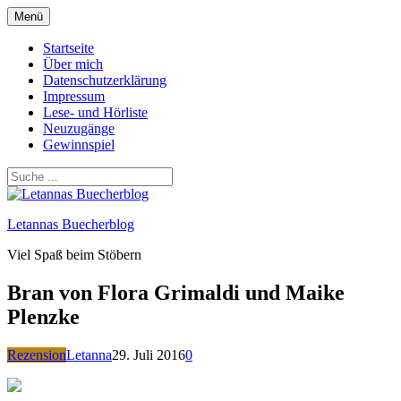
Zum
Menü
Inhalt
springen
Startseite
Über mich
Datenschutzerklärung
Impressum
Lese- und Hörliste
Neuzugänge
Gewinnspiel
Letannas Buecherblog
Viel Spaß beim Stöbern
Bran von Flora Grimaldi und Maike
Plenzke
Rezension
Letanna
29. Juli 2016
0