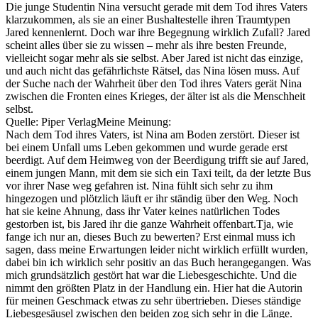
Die junge Studentin Nina versucht gerade mit dem Tod ihres Vaters
klarzukommen, als sie an einer Bushaltestelle ihren Traumtypen
Jared kennenlernt. Doch war ihre Begegnung wirklich Zufall? Jared
scheint alles über sie zu wissen – mehr als ihre besten Freunde,
vielleicht sogar mehr als sie selbst. Aber Jared ist nicht das einzige,
und auch nicht das gefährlichste Rätsel, das Nina lösen muss. Auf
der Suche nach der Wahrheit über den Tod ihres Vaters gerät Nina
zwischen die Fronten eines Krieges, der älter ist als die Menschheit
selbst.
Quelle: Piper VerlagMeine Meinung:
Nach dem Tod ihres Vaters, ist Nina am Boden zerstört. Dieser ist
bei einem Unfall ums Leben gekommen und wurde gerade erst
beerdigt. Auf dem Heimweg von der Beerdigung trifft sie auf Jared,
einem jungen Mann, mit dem sie sich ein Taxi teilt, da der letzte Bus
vor ihrer Nase weg gefahren ist. Nina fühlt sich sehr zu ihm
hingezogen und plötzlich läuft er ihr ständig über den Weg. Noch
hat sie keine Ahnung, dass ihr Vater keines natürlichen Todes
gestorben ist, bis Jared ihr die ganze Wahrheit offenbart.Tja, wie
fange ich nur an, dieses Buch zu bewerten? Erst einmal muss ich
sagen, dass meine Erwartungen leider nicht wirklich erfüllt wurden,
dabei bin ich wirklich sehr positiv an das Buch herangegangen. Was
mich grundsätzlich gestört hat war die Liebesgeschichte. Und die
nimmt den größten Platz in der Handlung ein. Hier hat die Autorin
für meinen Geschmack etwas zu sehr übertrieben. Dieses ständige
Liebesgesäusel zwischen den beiden zog sich sehr in die Länge.