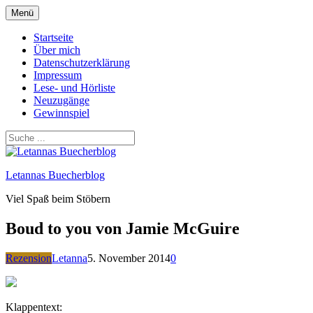
Zum
Menü
Inhalt
springen
Startseite
Über mich
Datenschutzerklärung
Impressum
Lese- und Hörliste
Neuzugänge
Gewinnspiel
Letannas Buecherblog
Viel Spaß beim Stöbern
Boud to you von Jamie McGuire
Rezension
Letanna
5. November 2014
0
Klappentext: