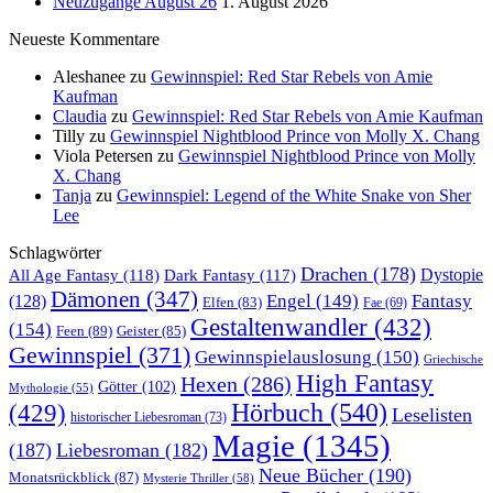
Neuzugänge August 26
1. August 2026
Neueste Kommentare
Aleshanee
zu
Gewinnspiel: Red Star Rebels von Amie
Kaufman
Claudia
zu
Gewinnspiel: Red Star Rebels von Amie Kaufman
Tilly
zu
Gewinnspiel Nightblood Prince von Molly X. Chang
Viola Petersen
zu
Gewinnspiel Nightblood Prince von Molly
X. Chang
Tanja
zu
Gewinnspiel: Legend of the White Snake von Sher
Lee
Schlagwörter
Drachen
(178)
All Age Fantasy
(118)
Dystopie
Dark Fantasy
(117)
Dämonen
(347)
Engel
(149)
Fantasy
(128)
Elfen
(83)
Fae
(69)
Gestaltenwandler
(432)
(154)
Feen
(89)
Geister
(85)
Gewinnspiel
(371)
Gewinnspielauslosung
(150)
Griechische
High Fantasy
Hexen
(286)
Götter
(102)
Mythologie
(55)
Hörbuch
(540)
(429)
Leselisten
historischer Liebesroman
(73)
Magie
(1345)
(187)
Liebesroman
(182)
Neue Bücher
(190)
Monatsrückblick
(87)
Mysterie Thriller
(58)