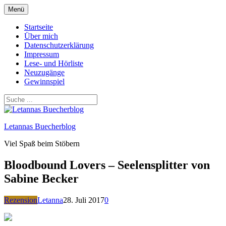
Zum
Menü
Inhalt
springen
Startseite
Über mich
Datenschutzerklärung
Impressum
Lese- und Hörliste
Neuzugänge
Gewinnspiel
Letannas Buecherblog
Viel Spaß beim Stöbern
Bloodbound Lovers – Seelensplitter von
Sabine Becker
Rezension
Letanna
28. Juli 2017
0