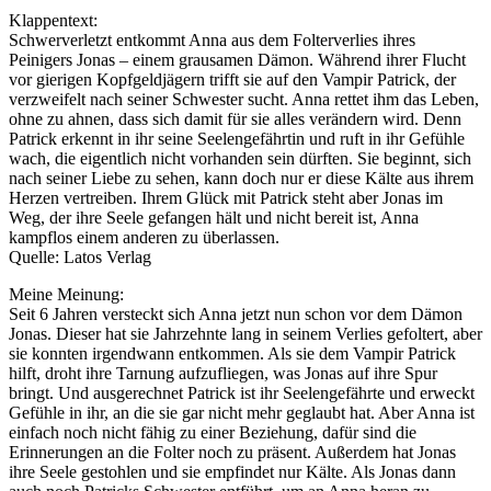
Klappentext:
Schwerverletzt entkommt Anna aus dem Folterverlies ihres
Peinigers Jonas – einem grausamen Dämon. Während ihrer Flucht
vor gierigen Kopfgeldjägern trifft sie auf den Vampir Patrick, der
verzweifelt nach seiner Schwester sucht. Anna rettet ihm das Leben,
ohne zu ahnen, dass sich damit für sie alles verändern wird. Denn
Patrick erkennt in ihr seine Seelengefährtin und ruft in ihr Gefühle
wach, die eigentlich nicht vorhanden sein dürften. Sie beginnt, sich
nach seiner Liebe zu sehen, kann doch nur er diese Kälte aus ihrem
Herzen vertreiben. Ihrem Glück mit Patrick steht aber Jonas im
Weg, der ihre Seele gefangen hält und nicht bereit ist, Anna
kampflos einem anderen zu überlassen.
Quelle: Latos Verlag
Meine Meinung:
Seit 6 Jahren versteckt sich Anna jetzt nun schon vor dem Dämon
Jonas. Dieser hat sie Jahrzehnte lang in seinem Verlies gefoltert, aber
sie konnten irgendwann entkommen. Als sie dem Vampir Patrick
hilft, droht ihre Tarnung aufzufliegen, was Jonas auf ihre Spur
bringt. Und ausgerechnet Patrick ist ihr Seelengefährte und erweckt
Gefühle in ihr, an die sie gar nicht mehr geglaubt hat. Aber Anna ist
einfach noch nicht fähig zu einer Beziehung, dafür sind die
Erinnerungen an die Folter noch zu präsent. Außerdem hat Jonas
ihre Seele gestohlen und sie empfindet nur Kälte. Als Jonas dann