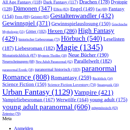
Drachen
(178)
All Age Fantasy
(118)
Dystopie
Dark Fantasy
(117)
Dämonen
(347)
Engel
(149)
Fantasy
(128)
Elfen
(83)
Fae
(69)
Gestaltenwandler
(432)
(154)
Feen
(89)
Geister
(85)
Gewinnspiel
(371)
Gewinnspielauslosung
(150)
Griechische
High Fantasy
Hexen
(286)
Götter
(102)
Mythologie
(55)
Hörbuch
(540)
(429)
Leselisten
historischer Liebesroman
(73)
Magie
(1345)
(187)
Liebesroman
(182)
Neue Bücher
(190)
Monatsrückblick
(87)
Mysterie Thriller
(58)
Parallelwelt
(182)
Neuerscheinungen
(68)
New Adult Paranormal
(62)
paranormal
paranormal historisch
(103)
paranormal Erotik
(58)
Romance
(808)
Romantasy
(259)
Rückblick
(54)
Science Fiction
(150)
Science Fiction Lovestory
(74)
Steampunk
(56)
Urban Fantasy
(1129)
Vampire
(421)
young adult
(175)
Vampirliebesroman
(167)
Werwölfe
(164)
young adult paranormal
(606)
zeitgenössisch
(63)
Zeitreise
(70)
Meta
Anmelden