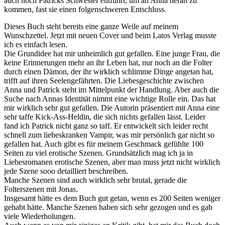
auch noch Patricks Schwester entführt, um an Anna heran zu
kommen, fast sie einen folgenschweren Entschluss.
Dieses Buch steht bereits eine ganze Weile auf meinem
Wunschzettel. Jetzt mit neuen Cover und beim Latos Verlag musste
ich es einfach lesen.
Die Grundidee hat mir unheimlich gut gefallen. Eine junge Frau, die
keine Erinnerungen mehr an ihr Leben hat, nur noch an die Folter
durch einen Dämon, der ihr wirklich schlimme Dinge angetan hat,
trifft auf ihren Seelengefährten. Die Liebesgeschichte zwischen
Anna und Patrick steht im Mittelpunkt der Handlung. Aber auch die
Suche nach Annas Identität nimmt eine wichtige Rolle ein. Das hat
mir wirklich sehr gut gefallen. Die Autorin präsentiert mit Anna eine
sehr taffe Kick-Ass-Heldin, die sich nichts gefallen lässt. Leider
fand ich Patrick nicht ganz so taff. Er entwickelt sich leider recht
schnell zum liebeskranken Vampir, was mir persönlich gar nicht so
gefallen hat. Auch gibt es für meinem Geschmack gefühlte 100
Seiten zu viel erotische Szenen. Grundsätzlich mag ich ja in
Liebesromanen erotische Szenen, aber man muss jetzt nicht wirklich
jede Szene sooo detailliert beschreiben.
Manche Szenen sind auch wirklich sehr brutal, gerade die
Folterszenen mit Jonas.
Insgesamt hätte es dem Buch gut getan, wenn es 200 Seiten weniger
gehabt hätte. Manche Szenen haben sich sehr gezogen und es gab
viele Wiederholungen.