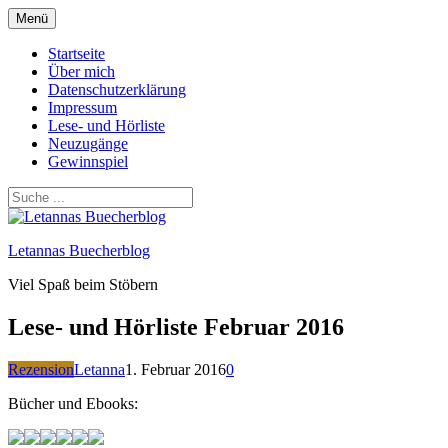
Zum
Menü
Inhalt
springen
Startseite
Über mich
Datenschutzerklärung
Impressum
Lese- und Hörliste
Neuzugänge
Gewinnspiel
Letannas Buecherblog
Viel Spaß beim Stöbern
Lese- und Hörliste Februar 2016
Rezension
Letanna
1. Februar 2016
0
Bücher und Ebooks: