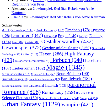
Raging Fire von Priest
Aleshanee
zu
Gewinnspiel: Red Star Rebels von Amie
Kaufman
Claudia
zu
Gewinnspiel: Red Star Rebels von Amie Kaufman
Schlagwörter
Drachen
(178)
All Age Fantasy
(118)
Dystopie
Dark Fantasy
(117)
Dämonen
(347)
Engel
(149)
Fantasy
(128)
Elfen
(83)
Fae
(69)
Gestaltenwandler
(432)
(154)
Feen
(89)
Geister
(85)
Gewinnspiel
(372)
Gewinnspielauslosung
(150)
Griechische
High Fantasy
Hexen
(286)
Götter
(102)
Mythologie
(55)
Hörbuch
(540)
(429)
Leselisten
historischer Liebesroman
(73)
Magie
(1345)
(187)
Liebesroman
(182)
Neue Bücher
(190)
Monatsrückblick
(87)
Mysterie Thriller
(58)
Parallelwelt
(182)
Neuerscheinungen
(68)
New Adult Paranormal
(62)
paranormal
paranormal historisch
(103)
paranormal Erotik
(58)
Romance
(808)
Romantasy
(259)
Rückblick
(54)
Science Fiction
(150)
Science Fiction Lovestory
(74)
Steampunk
(56)
Urban Fantasy
(1129)
Vampire
(421)