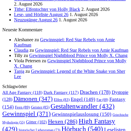
2. August 2026
Tithe: Elfentochter von Holly Black
2. August 2026
Lese- und Hörliste August 26
1. August 2026
Neuzugänge August 26
1. August 2026
Neueste Kommentare
Aleshanee
zu
Gewinnspiel: Red Star Rebels von Amie
Kaufman
Claudia
zu
Gewinnspiel: Red Star Rebels von Amie Kaufman
Tilly
zu
Gewinnspiel Nightblood Prince von Molly X. Chang
Viola Petersen
zu
Gewinnspiel Nightblood Prince von Molly
X. Chang
Tanja
zu
Gewinnspiel: Legend of the White Snake von Sher
Lee
Schlagwörter
Drachen
(178)
All Age Fantasy
(118)
Dystopie
Dark Fantasy
(117)
Dämonen
(347)
Engel
(149)
Fantasy
(128)
Elfen
(83)
Fae
(69)
Gestaltenwandler
(432)
(154)
Feen
(89)
Geister
(85)
Gewinnspiel
(371)
Gewinnspielauslosung
(150)
Griechische
High Fantasy
Hexen
(286)
Götter
(102)
Mythologie
(55)
Hörbuch
(540)
(429)
Leselisten
historischer Liebesroman
(73)