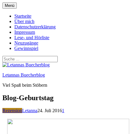
Zum
Menü
Inhalt
springen
Startseite
Über mich
Datenschutzerklärung
Impressum
Lese- und Hörliste
Neuzugänge
Gewinnspiel
Letannas Buecherblog
Viel Spaß beim Stöbern
Blog-Geburtstag
Rezension
Letanna
24. Juli 2016
1