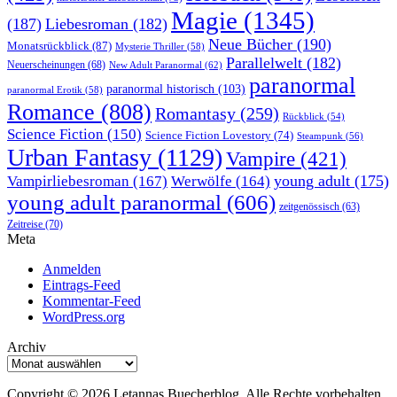
Magie
(1345)
(187)
Liebesroman
(182)
Neue Bücher
(190)
Monatsrückblick
(87)
Mysterie Thriller
(58)
Parallelwelt
(182)
Neuerscheinungen
(68)
New Adult Paranormal
(62)
paranormal
paranormal historisch
(103)
paranormal Erotik
(58)
Romance
(808)
Romantasy
(259)
Rückblick
(54)
Science Fiction
(150)
Science Fiction Lovestory
(74)
Steampunk
(56)
Urban Fantasy
(1129)
Vampire
(421)
young adult
(175)
Vampirliebesroman
(167)
Werwölfe
(164)
young adult paranormal
(606)
zeitgenössisch
(63)
Zeitreise
(70)
Meta
Anmelden
Eintrags-Feed
Kommentar-Feed
WordPress.org
Archiv
Archiv
Copyright © 2026 Letannas Buecherblog. Alle Rechte vorbehalten.