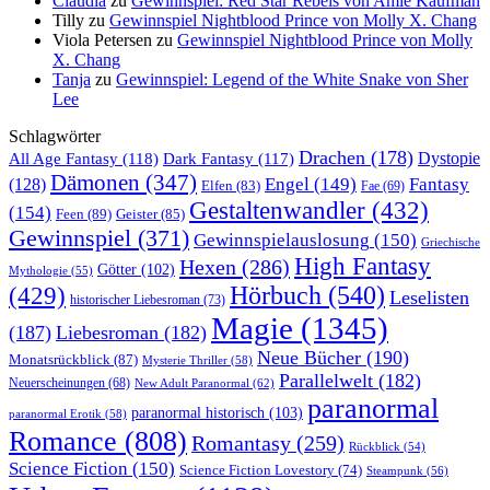
Claudia
zu
Gewinnspiel: Red Star Rebels von Amie Kaufman
Tilly
zu
Gewinnspiel Nightblood Prince von Molly X. Chang
Viola Petersen
zu
Gewinnspiel Nightblood Prince von Molly
X. Chang
Tanja
zu
Gewinnspiel: Legend of the White Snake von Sher
Lee
Schlagwörter
Drachen
(178)
All Age Fantasy
(118)
Dystopie
Dark Fantasy
(117)
Dämonen
(347)
Engel
(149)
Fantasy
(128)
Elfen
(83)
Fae
(69)
Gestaltenwandler
(432)
(154)
Feen
(89)
Geister
(85)
Gewinnspiel
(371)
Gewinnspielauslosung
(150)
Griechische
High Fantasy
Hexen
(286)
Götter
(102)
Mythologie
(55)
Hörbuch
(540)
(429)
Leselisten
historischer Liebesroman
(73)
Magie
(1345)
(187)
Liebesroman
(182)
Neue Bücher
(190)
Monatsrückblick
(87)
Mysterie Thriller
(58)
Parallelwelt
(182)
Neuerscheinungen
(68)
New Adult Paranormal
(62)
paranormal
paranormal historisch
(103)
paranormal Erotik
(58)
Romance
(808)
Romantasy
(259)
Rückblick
(54)
Science Fiction
(150)
Science Fiction Lovestory
(74)
Steampunk
(56)