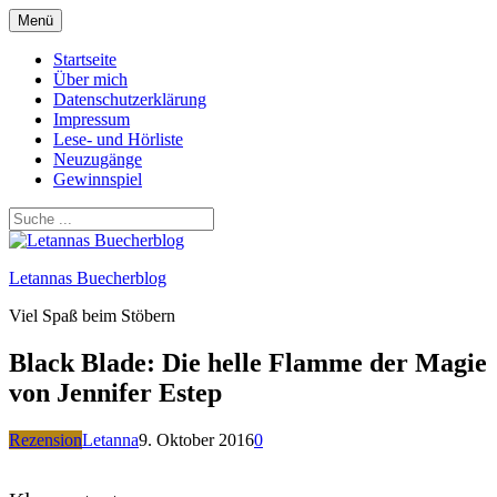
Zum
Menü
Inhalt
springen
Startseite
Über mich
Datenschutzerklärung
Impressum
Lese- und Hörliste
Neuzugänge
Gewinnspiel
Letannas Buecherblog
Viel Spaß beim Stöbern
Black Blade: Die helle Flamme der Magie
von Jennifer Estep
Rezension
Letanna
9. Oktober 2016
0