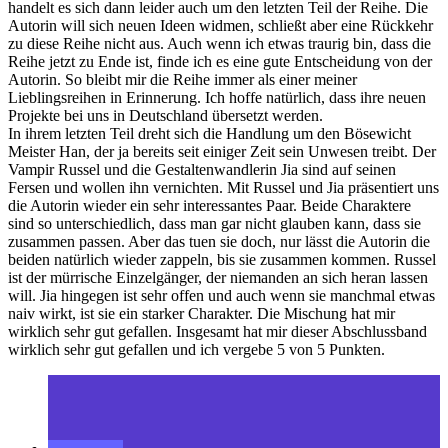
handelt es sich dann leider auch um den letzten Teil der Reihe. Die
Autorin will sich neuen Ideen widmen, schließt aber eine Rückkehr
zu diese Reihe nicht aus. Auch wenn ich etwas traurig bin, dass die
Reihe jetzt zu Ende ist, finde ich es eine gute Entscheidung von der
Autorin. So bleibt mir die Reihe immer als einer meiner
Lieblingsreihen in Erinnerung. Ich hoffe natürlich, dass ihre neuen
Projekte bei uns in Deutschland übersetzt werden.
In ihrem letzten Teil dreht sich die Handlung um den Bösewicht
Meister Han, der ja bereits seit einiger Zeit sein Unwesen treibt. Der
Vampir Russel und die Gestaltenwandlerin Jia sind auf seinen
Fersen und wollen ihn vernichten. Mit Russel und Jia präsentiert uns
die Autorin wieder ein sehr interessantes Paar. Beide Charaktere
sind so unterschiedlich, dass man gar nicht glauben kann, dass sie
zusammen passen. Aber das tuen sie doch, nur lässt die Autorin die
beiden natürlich wieder zappeln, bis sie zusammen kommen. Russel
ist der mürrische Einzelgänger, der niemanden an sich heran lassen
will. Jia hingegen ist sehr offen und auch wenn sie manchmal etwas
naiv wirkt, ist sie ein starker Charakter. Die Mischung hat mir
wirklich sehr gut gefallen. Insgesamt hat mir dieser Abschlussband
wirklich sehr gut gefallen und ich vergebe 5 von 5 Punkten.