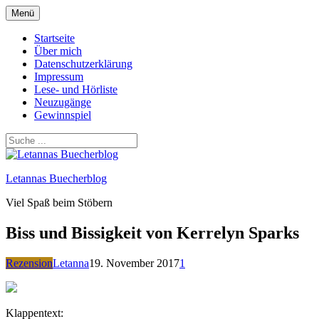
Zum
Menü
Inhalt
springen
Startseite
Über mich
Datenschutzerklärung
Impressum
Lese- und Hörliste
Neuzugänge
Gewinnspiel
Letannas Buecherblog
Viel Spaß beim Stöbern
Biss und Bissigkeit von Kerrelyn Sparks
Rezension
Letanna
19. November 2017
1
Klappentext: