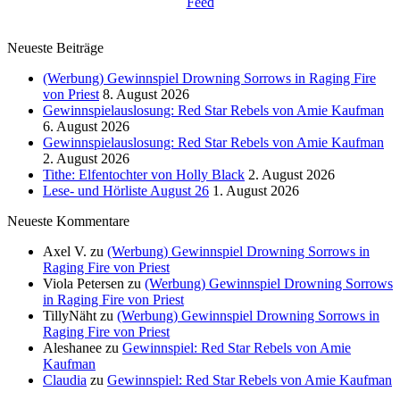
Neueste Beiträge
(Werbung) Gewinnspiel Drowning Sorrows in Raging Fire
von Priest
8. August 2026
Gewinnspielauslosung: Red Star Rebels von Amie Kaufman
6. August 2026
Gewinnspielauslosung: Red Star Rebels von Amie Kaufman
2. August 2026
Tithe: Elfentochter von Holly Black
2. August 2026
Lese- und Hörliste August 26
1. August 2026
Neueste Kommentare
Axel V.
zu
(Werbung) Gewinnspiel Drowning Sorrows in
Raging Fire von Priest
Viola Petersen
zu
(Werbung) Gewinnspiel Drowning Sorrows
in Raging Fire von Priest
TillyNäht
zu
(Werbung) Gewinnspiel Drowning Sorrows in
Raging Fire von Priest
Aleshanee
zu
Gewinnspiel: Red Star Rebels von Amie
Kaufman
Claudia
zu
Gewinnspiel: Red Star Rebels von Amie Kaufman