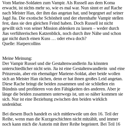
Vom Marine-Soldaten zum Vampir. Als Russell aus dem Koma
erwacht, ist nichts mehr so, wie es mal war. Nun sinnt er auf Rache
nach Meister Han, der ihm das angetan hat, und begegnet auf seiner
Jagd Jia. Die exotische Schönheit und der ehrenhafte Vampir stellen
fest, dass sie den gleichen Feind haben. Doch Russell ist nicht
gewillt sich von seiner Mission ablenken zu lassen – weder durch
Jias verführerischen Katzenblick, noch durch ihre Nähe und schon
gar nicht durch einen Kuss … oder etwa doch?
Quelle: Harpercollins
Meine Meinung:
Der Vampir Russel und die Gestaltenwandlerin Jia könnten
unterschiedlicher nicht sein. Jia ist eine Gestaltenwandlerin und eine
Prinzessin, aber ein ehemaliger Mariene-Soldat, aber beide wollen
sich an Meister Han rächen, denn er hat ihnen großes Leid angetan.
Diese Rache bringt die beiden zusammen und sie schließen ein
Bündnis und profitieren von den Fähigkeiten des anderen. Aber je
länge die beiden zusammen unterwegs ist, um so näher kommen sie
sich. Nur ist eine Beziehung zwischen den beiden wirklich
undenkbar.
Bei diesem Buch handelt es sich mittlerweile um den 16. Teil der
Reihe, wenn man die Kurzgeschichten nicht mitzählt, und immer
noch kann mich die Autorin mit ihrer Reihe begeistert. Bei Teil 16