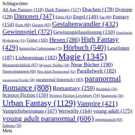
Schlagwörter
Drachen
(178)
All Age Fantasy
(118)
Dystopie
Dark Fantasy
(117)
Dämonen
(347)
Engel
(149)
Fantasy
(128)
Elfen
(83)
Fae
(69)
Gestaltenwandler
(432)
(154)
Feen
(89)
Geister
(85)
Gewinnspiel
(372)
Gewinnspielauslosung
(150)
Griechische
High Fantasy
Hexen
(286)
Götter
(102)
Mythologie
(55)
Hörbuch
(540)
(429)
Leselisten
historischer Liebesroman
(73)
Magie
(1345)
(187)
Liebesroman
(182)
Neue Bücher
(190)
Monatsrückblick
(87)
Mysterie Thriller
(58)
Parallelwelt
(182)
Neuerscheinungen
(68)
New Adult Paranormal
(62)
paranormal
paranormal historisch
(103)
paranormal Erotik
(58)
Romance
(808)
Romantasy
(259)
Rückblick
(54)
Science Fiction
(150)
Science Fiction Lovestory
(74)
Steampunk
(56)
Urban Fantasy
(1129)
Vampire
(421)
young adult
(175)
Vampirliebesroman
(167)
Werwölfe
(164)
young adult paranormal
(606)
zeitgenössisch
(63)
Zeitreise
(70)
Meta