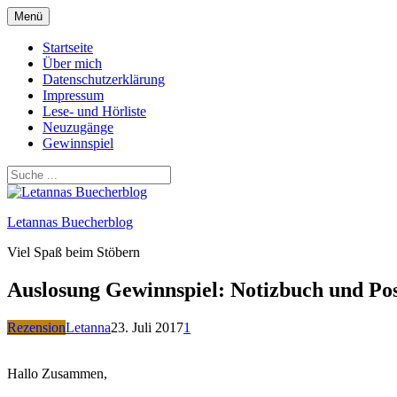
Zum
Menü
Inhalt
springen
Startseite
Über mich
Datenschutzerklärung
Impressum
Lese- und Hörliste
Neuzugänge
Gewinnspiel
Letannas Buecherblog
Viel Spaß beim Stöbern
Auslosung Gewinnspiel: Notizbuch und Po
Rezension
Letanna
23. Juli 2017
1
Hallo Zusammen,