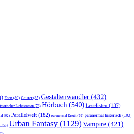
Gestaltenwandler
(432)
4)
Feen
(89)
Geister
(85)
Hörbuch
(540)
Leselisten
(187)
istorischer Liebesroman
(73)
Parallelwelt
(182)
paranormal historisch
(103)
al
(62)
paranormal Erotik
(58)
Urban Fantasy
(1129)
Vampire
(421)
k
(56)
70)