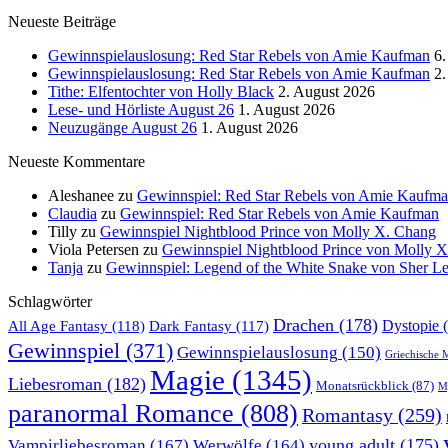
Neueste Beiträge
Gewinnspielauslosung: Red Star Rebels von Amie Kaufman
6.
Gewinnspielauslosung: Red Star Rebels von Amie Kaufman
2.
Tithe: Elfentochter von Holly Black
2. August 2026
Lese- und Hörliste August 26
1. August 2026
Neuzugänge August 26
1. August 2026
Neueste Kommentare
Aleshanee
zu
Gewinnspiel: Red Star Rebels von Amie Kaufm
Claudia
zu
Gewinnspiel: Red Star Rebels von Amie Kaufman
Tilly
zu
Gewinnspiel Nightblood Prince von Molly X. Chang
Viola Petersen
zu
Gewinnspiel Nightblood Prince von Molly 
Tanja
zu
Gewinnspiel: Legend of the White Snake von Sher L
Schlagwörter
Drachen
(178)
All Age Fantasy
(118)
Dystopie
(
Dark Fantasy
(117)
Gewinnspiel
(371)
Gewinnspielauslosung
(150)
Griechische 
Magie
(1345)
Liebesroman
(182)
Monatsrückblick
(87)
My
paranormal Romance
(808)
Romantasy
(259)
young adult
(175)
Vampirliebesroman
(167)
Werwölfe
(164)