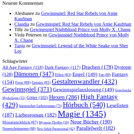
Neueste Kommentare
Aleshanee
zu
Gewinnspiel: Red Star Rebels von Amie
Kaufman
Claudia
zu
Gewinnspiel: Red Star Rebels von Amie Kaufman
Tilly
zu
Gewinnspiel Nightblood Prince von Molly X. Chang
Viola Petersen
zu
Gewinnspiel Nightblood Prince von Molly
X. Chang
Tanja
zu
Gewinnspiel: Legend of the White Snake von Sher
Lee
Schlagwörter
Drachen
(178)
All Age Fantasy
(118)
Dystopie
Dark Fantasy
(117)
Dämonen
(347)
Engel
(149)
Fantasy
(128)
Elfen
(83)
Fae
(69)
Gestaltenwandler
(432)
(154)
Feen
(89)
Geister
(85)
Gewinnspiel
(371)
Gewinnspielauslosung
(149)
Griechische
High Fantasy
Hexen
(286)
Götter
(102)
Mythologie
(55)
Hörbuch
(540)
(429)
Leselisten
historischer Liebesroman
(73)
Magie
(1345)
(187)
Liebesroman
(182)
Neue Bücher
(190)
Monatsrückblick
(87)
Mysterie Thriller
(58)
Parallelwelt
(182)
Neuerscheinungen
(68)
New Adult Paranormal
(62)