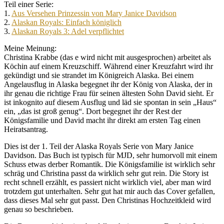
Teil einer Serie:
1.
Aus Versehen Prinzessin von Mary Janice Davidson
2.
Alaskan Royals: Einfach königlich
3.
Alaskan Royals 3: Adel verpflichtet
Meine Meinung:
Christina Krabbe (das e wird nicht mit ausgesprochen) arbeitet als
Köchin auf einem Kreuzschiff. Während einer Kreuzfahrt wird ihr
gekündigt und sie strandet im Königreich Alaska. Bei einem
Angelausflug in Alaska begegnet ihr der König von Alaska, der in
ihr genau die richtige Frau für seinen ältesten Sohn David sieht. Er
ist inkognito auf diesem Ausflug und läd sie spontan in sein „Haus“
ein, „das ist groß genug“. Dort begegnet ihr der Rest der
Königsfamilie und David macht ihr direkt am ersten Tag einen
Heiratsantrag.
Dies ist der 1. Teil der Alaska Royals Serie von Mary Janice
Davidson. Das Buch ist typisch für MJD, sehr humorvoll mit einem
Schuss etwas derber Romantik. Die Königsfamilie ist wirklich sehr
schräg und Christina passt da wirklich sehr gut rein. Die Story ist
recht schnell erzählt, es passiert nicht wirklich viel, aber man wird
trotzdem gut unterhalten. Sehr gut hat mir auch das Cover gefallen,
dass dieses Mal sehr gut passt. Den Christinas Hochzeitkleid wird
genau so beschrieben.