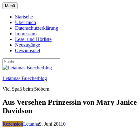
Zum
Menü
Inhalt
springen
Startseite
Über mich
Datenschutzerklärung
Impressum
Lese- und Hörliste
Neuzugänge
Gewinnspiel
Letannas Buecherblog
Viel Spaß beim Stöbern
Aus Versehen Prinzessin von Mary Janice
Davidson
Rezension
Letanna
9. Juni 2011
0