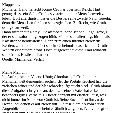
Klappentext:
Mit harter Hand herrscht König Crothar über sein Reich. Hart
genug, dass sein Sohn Cruth es vorzieht, in der Menschenwelt zu
leben. Dort allerdings muss er die Bestie, seine zweite Natur, zügeln,
denn die Menschen fürchten seinesgleichen. Zu Recht, wie Cruth
sehr genau weiß.
Dann trifft er auf Nerey. Die atemberaubend schöne junge Hexe, zu
der er sich sofort hingezogen fühlt, könnte sich allerdings für ihn als
Katastrophe herausstellen. Denn zum einen fürchtet Nerey die
Bestien, zum anderen hütet sie ein Geheimnis, das nicht nur Cruths
Welt zu erschüttern droht. Doch ausgerechnet diese Frau wünscht
sich Cruths Bestie als Partnerin.
Quelle: Machandel Verlag
Meine Meinung:
Im Auftrag seines Vaters, König Chrothar, soll Cruth in der
Menschenwelt denjenigen suchen, der die Portale geöffnet hat, die
zwischen seiner und der Menschwelt aufgetaucht sind. Cruth nimmt
diese Aufgabe sehr gerne an, denn zu seinem Vater hat er kein
besonders gutes Verhältnis. Dieser herrscht mit eisener Faust, was
nicht immer im Sinne von Cruth ist. Seine Suche führt ihn zu den
Hexen, bei denen er auf Nerey tritt. Sie fasziniert ihn vom ersten
Augenblick an und ihr scheint es ähnlich zu gehen. Nur verbirgt sie