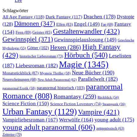
Lee
Schlagwörter
Drachen
(178)
All Age Fantasy
(118)
Dystopie
Dark Fantasy
(117)
Dämonen
(347)
Engel
(149)
Fantasy
(128)
Elfen
(83)
Fae
(69)
Gestaltenwandler
(432)
(154)
Feen
(89)
Geister
(85)
Gewinnspiel
(371)
Gewinnspielauslosung
(149)
Griechische
High Fantasy
Hexen
(286)
Götter
(102)
Mythologie
(55)
Hörbuch
(540)
(429)
Leselisten
historischer Liebesroman
(73)
Magie
(1345)
(187)
Liebesroman
(182)
Neue Bücher
(190)
Monatsrückblick
(87)
Mysterie Thriller
(58)
Parallelwelt
(182)
Neuerscheinungen
(68)
New Adult Paranormal
(62)
paranormal
paranormal historisch
(103)
paranormal Erotik
(58)
Romance
(808)
Romantasy
(259)
Rückblick
(54)
Science Fiction
(150)
Science Fiction Lovestory
(74)
Steampunk
(56)
Urban Fantasy
(1129)
Vampire
(421)
young adult
(175)
Vampirliebesroman
(167)
Werwölfe
(164)
young adult paranormal
(606)
zeitgenössisch
(63)
Zeitreise
(70)