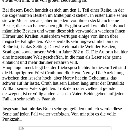
etwas von ihm, was von großer Bedeutung ist.
Bei diesem Buch handelt es sich um den 1. Teil einer Reihe, in der
die sogenannten Bestien im Mittelpunkt stehen. In erster Linie sehen
sie wie Menschen aus, aber in jedem von ihnen steckt auch eine
Bestie, die es zu beherrschen gilt. Es gibt sowohl weibliche als auch
männliche Bestien und wenn diese sich verwandeln wachsen ihnen
Hörner und Krallen. Außerdem verfügen einige von ihnen über
magische Fähigkeiten. Was ebenfalls sehr ungewöhnlich an der
Reihe ist, ist das Setting. Da wäre einmal die Welt der Bestien,
Scáthgard sowie unsere Welt im Jahre 282 n. C. Die Autorin hat hier
eine interessante Welt geschaffen, in die man als Leser sehr gerne
eintaucht und mehr darüber erfahren will.
Hauptaugenmerk liegt bei der Liebesgeschichte. In diesem Teil sind
die Hauptfiguren Fürst Cruth und die Hexe Nerey. Die Anziehung
zwischen den ist sehr hoch, aber Nerey hat ein Geheimnis, das
schwer auf ihr lastet. Cruth hat sein Leben lang unter der Brutalität
Willkür seines Vaters gelitten. Trotzdem oder vielleicht gerade
deswegen, ist er völlig anders als sein Vater. Beide geben auf jeden
Fall ein sehr schönes Paar ab.
Insgesamt hat mir das Buch sehr gut gefallen und ich werde diese
Serie auf jeden Fall weiter verfolgen. Von mir gibt es die volle
Punktzahl.