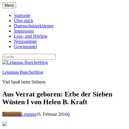
Zum
Menü
Inhalt
springen
Startseite
Über mich
Datenschutzerklärung
Impressum
Lese- und Hörliste
Neuzugänge
Gewinnspiel
Letannas Buecherblog
Viel Spaß beim Stöbern
Aus Verrat geboren: Erbe der Sieben
Wüsten I von Helen B. Kraft
Rezension
Letanna
16. Februar 2016
0