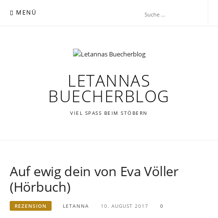
Zum
MENÜ
Inhalt
springen
LETANNAS
BUECHERBLOG
VIEL SPASS BEIM STÖBERN
Auf ewig dein von Eva Völler
(Hörbuch)
REZENSION
LETANNA
10. AUGUST 2017
0