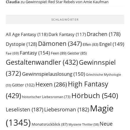
Claudia
zu
Gewinnspiel: Red Star Rebels von Amie Kaufman
SCHLAGWÖRTER
Drachen
(178)
All Age Fantasy
(118)
Dark Fantasy
(117)
Dämonen
(347)
Engel
(149)
Dystopie
(128)
Elfen
(83)
Fantasy
(154)
Feen
(89)
Geister
(85)
Fae
(69)
Gestaltenwandler
(432)
Gewinnspiel
(372)
Gewinnspielauslosung
(150)
Griechische Mythologie
High Fantasy
Hexen
(286)
Götter
(102)
(55)
Hörbuch
(540)
(429)
historischer Liebesroman
(73)
Magie
Leselisten
(187)
Liebesroman
(182)
(1345)
Neue
Monatsrückblick
(87)
Mysterie Thriller
(58)