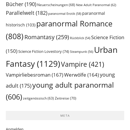
Bücher
(190)
Neuerscheinungen
(68)
New Adult Paranormal
(62)
Parallelwelt
(182)
paranormal
paranormal Erotik
(58)
paranormal Romance
historisch
(103)
(808)
Romantasy
(259)
Science Fiction
Rückblick
(54)
Urban
(150)
Science Fiction Lovestory
(74)
Steampunk
(56)
Fantasy
(1129)
Vampire
(421)
young
Vampirliebesroman
(167)
Werwölfe
(164)
young adult paranormal
adult
(175)
(606)
Zeitreise
(70)
zeitgenössisch
(63)
META
Anmelden