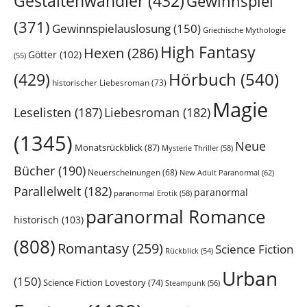
Gestaltenwandler
(432)
Gewinnspiel
(371)
Gewinnspielauslosung
(150)
Griechische Mythologie
High Fantasy
Hexen
(286)
Götter
(102)
(55)
Hörbuch
(540)
(429)
historischer Liebesroman
(73)
Magie
Leselisten
(187)
Liebesroman
(182)
(1345)
Neue
Monatsrückblick
(87)
Mysterie Thriller
(58)
Bücher
(190)
Neuerscheinungen
(68)
New Adult Paranormal
(62)
Parallelwelt
(182)
paranormal
paranormal Erotik
(58)
paranormal Romance
historisch
(103)
(808)
Romantasy
(259)
Science Fiction
Rückblick
(54)
Urban
(150)
Science Fiction Lovestory
(74)
Steampunk
(56)