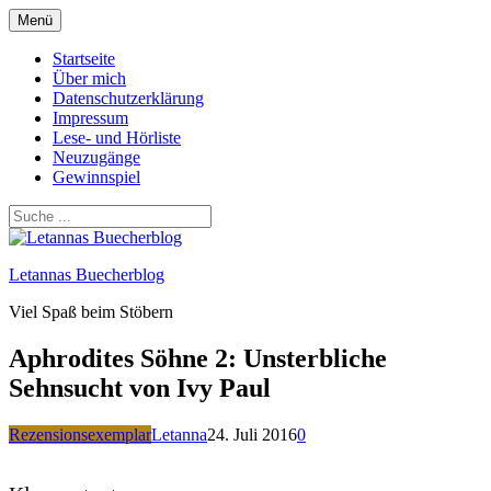
Zum
Menü
Inhalt
springen
Startseite
Über mich
Datenschutzerklärung
Impressum
Lese- und Hörliste
Neuzugänge
Gewinnspiel
Letannas Buecherblog
Viel Spaß beim Stöbern
Aphrodites Söhne 2: Unsterbliche
Sehnsucht von Ivy Paul
Rezensionsexemplar
Letanna
24. Juli 2016
0