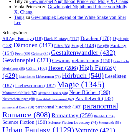
Tilly
zu
Gewinnspiel Nightblood Prince von Molly X. Chang
Viola Petersen
zu
Gewinnspiel Nightblood Prince von Molly
X. Chang
Tanja
zu
Gewinnspiel: Legend of the White Snake von Sher
Lee
Schlagwörter
Drachen
(178)
All Age Fantasy
(118)
Dystopie
Dark Fantasy
(117)
Dämonen
(347)
Engel
(149)
Fantasy
(128)
Elfen
(83)
Fae
(69)
Gestaltenwandler
(432)
(154)
Feen
(89)
Geister
(85)
Gewinnspiel
(371)
Gewinnspielauslosung
(150)
Griechische
High Fantasy
Hexen
(286)
Götter
(102)
Mythologie
(55)
Hörbuch
(540)
(429)
Leselisten
historischer Liebesroman
(73)
Magie
(1345)
(187)
Liebesroman
(182)
Neue Bücher
(190)
Monatsrückblick
(87)
Mysterie Thriller
(58)
Parallelwelt
(182)
Neuerscheinungen
(68)
New Adult Paranormal
(62)
paranormal
paranormal historisch
(103)
paranormal Erotik
(58)
Romance
(808)
Romantasy
(259)
Rückblick
(54)
Science Fiction
(150)
Science Fiction Lovestory
(74)
Steampunk
(56)
Urban Fantasy
(1129)
Vampire
(421)