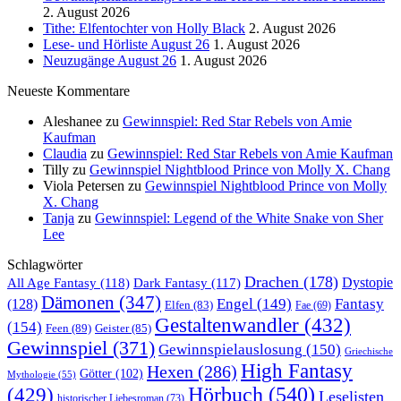
2. August 2026
Tithe: Elfentochter von Holly Black
2. August 2026
Lese- und Hörliste August 26
1. August 2026
Neuzugänge August 26
1. August 2026
Neueste Kommentare
Aleshanee
zu
Gewinnspiel: Red Star Rebels von Amie
Kaufman
Claudia
zu
Gewinnspiel: Red Star Rebels von Amie Kaufman
Tilly
zu
Gewinnspiel Nightblood Prince von Molly X. Chang
Viola Petersen
zu
Gewinnspiel Nightblood Prince von Molly
X. Chang
Tanja
zu
Gewinnspiel: Legend of the White Snake von Sher
Lee
Schlagwörter
Drachen
(178)
All Age Fantasy
(118)
Dystopie
Dark Fantasy
(117)
Dämonen
(347)
Engel
(149)
Fantasy
(128)
Elfen
(83)
Fae
(69)
Gestaltenwandler
(432)
(154)
Feen
(89)
Geister
(85)
Gewinnspiel
(371)
Gewinnspielauslosung
(150)
Griechische
High Fantasy
Hexen
(286)
Götter
(102)
Mythologie
(55)
Hörbuch
(540)
(429)
Leselisten
historischer Liebesroman
(73)