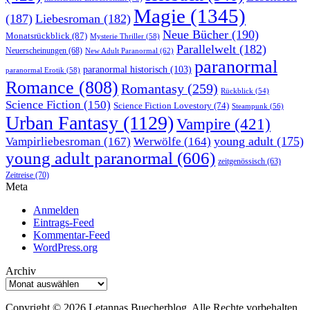
Magie
(1345)
(187)
Liebesroman
(182)
Neue Bücher
(190)
Monatsrückblick
(87)
Mysterie Thriller
(58)
Parallelwelt
(182)
Neuerscheinungen
(68)
New Adult Paranormal
(62)
paranormal
paranormal historisch
(103)
paranormal Erotik
(58)
Romance
(808)
Romantasy
(259)
Rückblick
(54)
Science Fiction
(150)
Science Fiction Lovestory
(74)
Steampunk
(56)
Urban Fantasy
(1129)
Vampire
(421)
young adult
(175)
Vampirliebesroman
(167)
Werwölfe
(164)
young adult paranormal
(606)
zeitgenössisch
(63)
Zeitreise
(70)
Meta
Anmelden
Eintrags-Feed
Kommentar-Feed
WordPress.org
Archiv
Archiv
Copyright © 2026 Letannas Buecherblog. Alle Rechte vorbehalten.