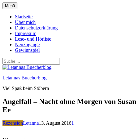
Zum
Menü
Inhalt
springen
Startseite
Über mich
Datenschutzerklärung
Impressum
Lese- und Hörliste
Neuzugänge
Gewinnspiel
Letannas Buecherblog
Viel Spaß beim Stöbern
Angelfall – Nacht ohne Morgen von Susan
Ee
Rezension
Letanna
13. August 2016
1