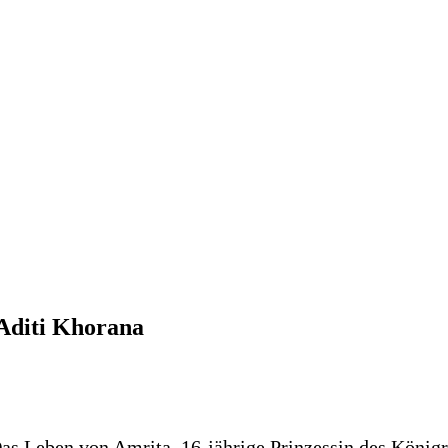
Aditi Khorana
Das Leben von Amrita, 16-jährige Prinzessin des Königre