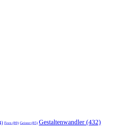
Gestaltenwandler
(432)
4)
Feen
(89)
Geister
(85)