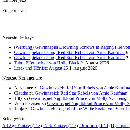
Ich höre jetzt
Folge mir auf:
Neueste Beiträge
(Werbung) Gewinnspiel Drowning Sorrows in Raging Fire von 
Gewinnspielauslosung: Red Star Rebels von Amie Kaufman
6.
Gewinnspielauslosung: Red Star Rebels von Amie Kaufman
2.
Tithe: Elfentochter von Holly Black
2. August 2026
Lese- und Hörliste August 26
1. August 2026
Neueste Kommentare
Aleshanee
zu
Gewinnspiel: Red Star Rebels von Amie Kaufm
Claudia
zu
Gewinnspiel: Red Star Rebels von Amie Kaufman
Tilly
zu
Gewinnspiel Nightblood Prince von Molly X. Chang
Viola Petersen
zu
Gewinnspiel Nightblood Prince von Molly 
Tanja
zu
Gewinnspiel: Legend of the White Snake von Sher L
Schlagwörter
Drachen
(178)
All Age Fantasy
(118)
Dystopie
(
Dark Fantasy
(117)