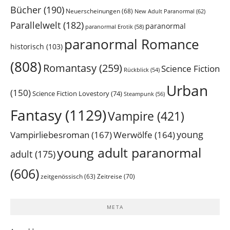
Bücher
(190)
Neuerscheinungen
(68)
New Adult Paranormal
(62)
Parallelwelt
(182)
paranormal
paranormal Erotik
(58)
paranormal Romance
historisch
(103)
(808)
Romantasy
(259)
Science Fiction
Rückblick
(54)
Urban
(150)
Science Fiction Lovestory
(74)
Steampunk
(56)
Fantasy
(1129)
Vampire
(421)
young
Vampirliebesroman
(167)
Werwölfe
(164)
young adult paranormal
adult
(175)
(606)
Zeitreise
(70)
zeitgenössisch
(63)
META