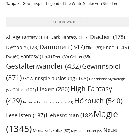
Tanja
zu
Gewinnspiel: Legend of the White Snake von Sher Lee
SCHLAGWÖRTER
Drachen
(178)
All Age Fantasy
(118)
Dark Fantasy
(117)
Dämonen
(347)
Engel
(149)
Dystopie
(128)
Elfen
(83)
Fantasy
(154)
Feen
(89)
Geister
(85)
Fae
(69)
Gestaltenwandler
(432)
Gewinnspiel
(371)
Gewinnspielauslosung
(149)
Griechische Mythologie
High Fantasy
Hexen
(286)
Götter
(102)
(55)
Hörbuch
(540)
(429)
historischer Liebesroman
(73)
Magie
Leselisten
(187)
Liebesroman
(182)
(1345)
Neue
Monatsrückblick
(87)
Mysterie Thriller
(58)