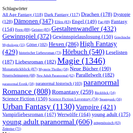
Schlagwörter
Drachen
(178)
All Age Fantasy
(118)
Dystopie
Dark Fantasy
(117)
Dämonen
(347)
Engel
(149)
Fantasy
(128)
Elfen
(83)
Fae
(69)
Gestaltenwandler
(432)
(154)
Feen
(89)
Geister
(85)
Gewinnspiel
(372)
Gewinnspielauslosung
(150)
Griechische
High Fantasy
Hexen
(286)
Götter
(102)
Mythologie
(55)
Hörbuch
(540)
(429)
Leselisten
historischer Liebesroman
(73)
Magie
(1346)
(187)
Liebesroman
(182)
Neue Bücher
(190)
Monatsrückblick
(87)
Mysterie Thriller
(58)
Parallelwelt
(182)
Neuerscheinungen
(68)
New Adult Paranormal
(62)
paranormal
paranormal historisch
(103)
paranormal Erotik
(58)
Romance
(808)
Romantasy
(259)
Rückblick
(54)
Science Fiction
(150)
Science Fiction Lovestory
(74)
Steampunk
(56)
Urban Fantasy
(1130)
Vampire
(421)
young adult
(175)
Vampirliebesroman
(167)
Werwölfe
(164)
young adult paranormal
(606)
zeitgenössisch
(63)
Zeitreise
(71)