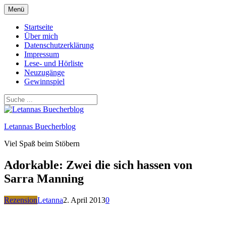
Zum
Menü
Inhalt
springen
Startseite
Über mich
Datenschutzerklärung
Impressum
Lese- und Hörliste
Neuzugänge
Gewinnspiel
Letannas Buecherblog
Viel Spaß beim Stöbern
Adorkable: Zwei die sich hassen von
Sarra Manning
Rezension
Letanna
2. April 2013
0