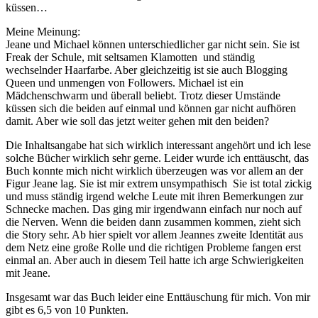
küssen…
Meine Meinung:
Jeane und Michael können unterschiedlicher gar nicht sein. Sie ist
Freak der Schule, mit seltsamen Klamotten und ständig
wechselnder Haarfarbe. Aber gleichzeitig ist sie auch Blogging
Queen und unmengen von Followers. Michael ist ein
Mädchenschwarm und überall beliebt. Trotz dieser Umstände
küssen sich die beiden auf einmal und können gar nicht aufhören
damit. Aber wie soll das jetzt weiter gehen mit den beiden?
Die Inhaltsangabe hat sich wirklich interessant angehört und ich lese
solche Bücher wirklich sehr gerne. Leider wurde ich enttäuscht, das
Buch konnte mich nicht wirklich überzeugen was vor allem an der
Figur Jeane lag. Sie ist mir extrem unsympathisch Sie ist total zickig
und muss ständig irgend welche Leute mit ihren Bemerkungen zur
Schnecke machen. Das ging mir irgendwann einfach nur noch auf
die Nerven. Wenn die beiden dann zusammen kommen, zieht sich
die Story sehr. Ab hier spielt vor allem Jeannes zweite Identität aus
dem Netz eine große Rolle und die richtigen Probleme fangen erst
einmal an. Aber auch in diesem Teil hatte ich arge Schwierigkeiten
mit Jeane.
Insgesamt war das Buch leider eine Enttäuschung für mich. Von mir
gibt es 6,5 von 10 Punkten.