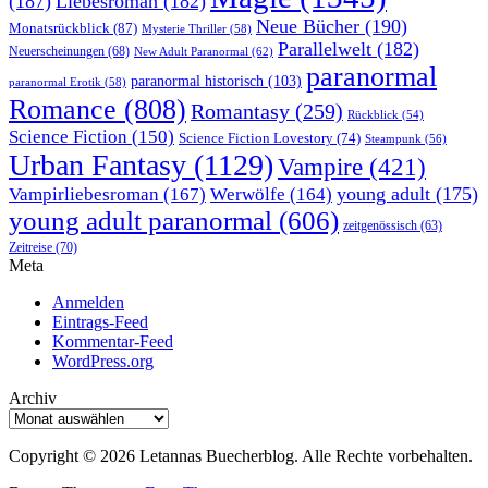
(187)
Liebesroman
(182)
Neue Bücher
(190)
Monatsrückblick
(87)
Mysterie Thriller
(58)
Parallelwelt
(182)
Neuerscheinungen
(68)
New Adult Paranormal
(62)
paranormal
paranormal historisch
(103)
paranormal Erotik
(58)
Romance
(808)
Romantasy
(259)
Rückblick
(54)
Science Fiction
(150)
Science Fiction Lovestory
(74)
Steampunk
(56)
Urban Fantasy
(1129)
Vampire
(421)
young adult
(175)
Vampirliebesroman
(167)
Werwölfe
(164)
young adult paranormal
(606)
zeitgenössisch
(63)
Zeitreise
(70)
Meta
Anmelden
Eintrags-Feed
Kommentar-Feed
WordPress.org
Archiv
Archiv
Copyright © 2026 Letannas Buecherblog. Alle Rechte vorbehalten.