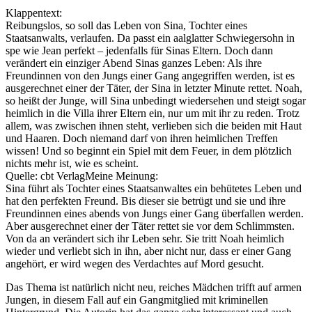
Klappentext:
Reibungslos, so soll das Leben von Sina, Tochter eines
Staatsanwalts, verlaufen. Da passt ein aalglatter Schwiegersohn in
spe wie Jean perfekt – jedenfalls für Sinas Eltern. Doch dann
verändert ein einziger Abend Sinas ganzes Leben: Als ihre
Freundinnen von den Jungs einer Gang angegriffen werden, ist es
ausgerechnet einer der Täter, der Sina in letzter Minute rettet. Noah,
so heißt der Junge, will Sina unbedingt wiedersehen und steigt sogar
heimlich in die Villa ihrer Eltern ein, nur um mit ihr zu reden. Trotz
allem, was zwischen ihnen steht, verlieben sich die beiden mit Haut
und Haaren. Doch niemand darf von ihren heimlichen Treffen
wissen! Und so beginnt ein Spiel mit dem Feuer, in dem plötzlich
nichts mehr ist, wie es scheint.
Quelle: cbt VerlagMeine Meinung:
Sina führt als Tochter eines Staatsanwaltes ein behütetes Leben und
hat den perfekten Freund. Bis dieser sie betrügt und sie und ihre
Freundinnen eines abends von Jungs einer Gang überfallen werden.
Aber ausgerechnet einer der Täter rettet sie vor dem Schlimmsten.
Von da an verändert sich ihr Leben sehr. Sie tritt Noah heimlich
wieder und verliebt sich in ihn, aber nicht nur, dass er einer Gang
angehört, er wird wegen des Verdachtes auf Mord gesucht.
Das Thema ist natürlich nicht neu, reiches Mädchen trifft auf armen
Jungen, in diesem Fall auf ein Gangmitglied mit kriminellen