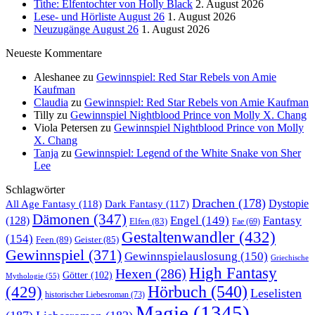
Tithe: Elfentochter von Holly Black
2. August 2026
Lese- und Hörliste August 26
1. August 2026
Neuzugänge August 26
1. August 2026
Neueste Kommentare
Aleshanee
zu
Gewinnspiel: Red Star Rebels von Amie
Kaufman
Claudia
zu
Gewinnspiel: Red Star Rebels von Amie Kaufman
Tilly
zu
Gewinnspiel Nightblood Prince von Molly X. Chang
Viola Petersen
zu
Gewinnspiel Nightblood Prince von Molly
X. Chang
Tanja
zu
Gewinnspiel: Legend of the White Snake von Sher
Lee
Schlagwörter
Drachen
(178)
All Age Fantasy
(118)
Dystopie
Dark Fantasy
(117)
Dämonen
(347)
Engel
(149)
Fantasy
(128)
Elfen
(83)
Fae
(69)
Gestaltenwandler
(432)
(154)
Feen
(89)
Geister
(85)
Gewinnspiel
(371)
Gewinnspielauslosung
(150)
Griechische
High Fantasy
Hexen
(286)
Götter
(102)
Mythologie
(55)
Hörbuch
(540)
(429)
Leselisten
historischer Liebesroman
(73)
Magie
(1345)