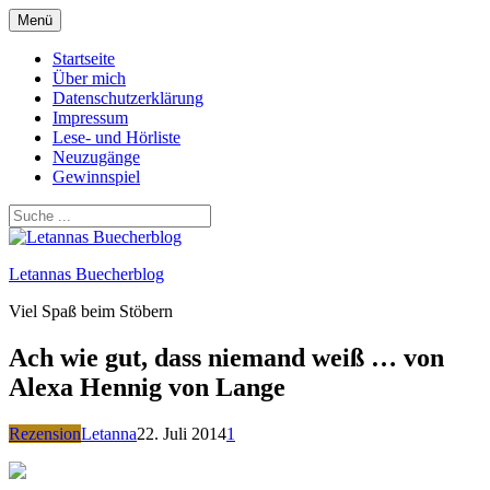
Zum
Menü
Inhalt
springen
Startseite
Über mich
Datenschutzerklärung
Impressum
Lese- und Hörliste
Neuzugänge
Gewinnspiel
Letannas Buecherblog
Viel Spaß beim Stöbern
Ach wie gut, dass niemand weiß … von
Alexa Hennig von Lange
Rezension
Letanna
22. Juli 2014
1