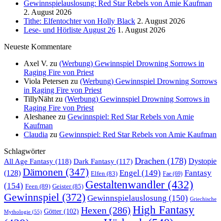
Gewinnspielauslosung: Red Star Rebels von Amie Kaufman
2. August 2026
Tithe: Elfentochter von Holly Black
2. August 2026
Lese- und Hörliste August 26
1. August 2026
Neueste Kommentare
Axel V.
zu
(Werbung) Gewinnspiel Drowning Sorrows in
Raging Fire von Priest
Viola Petersen
zu
(Werbung) Gewinnspiel Drowning Sorrows
in Raging Fire von Priest
TillyNäht
zu
(Werbung) Gewinnspiel Drowning Sorrows in
Raging Fire von Priest
Aleshanee
zu
Gewinnspiel: Red Star Rebels von Amie
Kaufman
Claudia
zu
Gewinnspiel: Red Star Rebels von Amie Kaufman
Schlagwörter
Drachen
(178)
All Age Fantasy
(118)
Dystopie
Dark Fantasy
(117)
Dämonen
(347)
Engel
(149)
Fantasy
(128)
Elfen
(83)
Fae
(69)
Gestaltenwandler
(432)
(154)
Feen
(89)
Geister
(85)
Gewinnspiel
(372)
Gewinnspielauslosung
(150)
Griechische
High Fantasy
Hexen
(286)
Götter
(102)
Mythologie
(55)