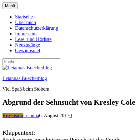
Zum
Menü
Inhalt
springen
Startseite
Über mich
Datenschutzerklärung
Impressum
Lese- und Hörliste
Neuzugänge
Gewinnspiel
Letannas Buecherblog
Viel Spaß beim Stöbern
Abgrund der Sehnsucht von Kresley Cole
Rezension
Letanna
6. August 2017
0
Klappentext:
Nach einem gescheiterten Putsch ist die Feyde