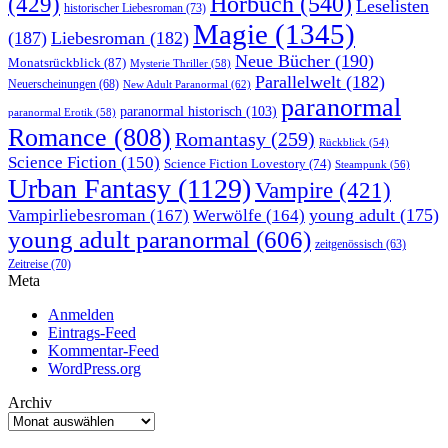
Hörbuch
(540)
(429)
Leselisten
historischer Liebesroman
(73)
Magie
(1345)
(187)
Liebesroman
(182)
Neue Bücher
(190)
Monatsrückblick
(87)
Mysterie Thriller
(58)
Parallelwelt
(182)
Neuerscheinungen
(68)
New Adult Paranormal
(62)
paranormal
paranormal historisch
(103)
paranormal Erotik
(58)
Romance
(808)
Romantasy
(259)
Rückblick
(54)
Science Fiction
(150)
Science Fiction Lovestory
(74)
Steampunk
(56)
Urban Fantasy
(1129)
Vampire
(421)
young adult
(175)
Vampirliebesroman
(167)
Werwölfe
(164)
young adult paranormal
(606)
zeitgenössisch
(63)
Zeitreise
(70)
Meta
Anmelden
Eintrags-Feed
Kommentar-Feed
WordPress.org
Archiv
Archiv