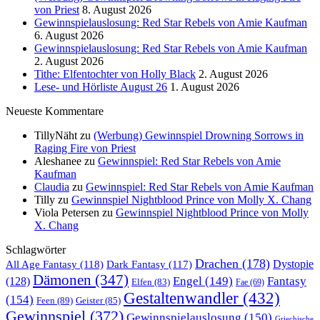
von Priest
8. August 2026
Gewinnspielauslosung: Red Star Rebels von Amie Kaufman
6. August 2026
Gewinnspielauslosung: Red Star Rebels von Amie Kaufman
2. August 2026
Tithe: Elfentochter von Holly Black
2. August 2026
Lese- und Hörliste August 26
1. August 2026
Neueste Kommentare
TillyNäht
zu
(Werbung) Gewinnspiel Drowning Sorrows in
Raging Fire von Priest
Aleshanee
zu
Gewinnspiel: Red Star Rebels von Amie
Kaufman
Claudia
zu
Gewinnspiel: Red Star Rebels von Amie Kaufman
Tilly
zu
Gewinnspiel Nightblood Prince von Molly X. Chang
Viola Petersen
zu
Gewinnspiel Nightblood Prince von Molly
X. Chang
Schlagwörter
Drachen
(178)
All Age Fantasy
(118)
Dystopie
Dark Fantasy
(117)
Dämonen
(347)
Engel
(149)
Fantasy
(128)
Elfen
(83)
Fae
(69)
Gestaltenwandler
(432)
(154)
Feen
(89)
Geister
(85)
Gewinnspiel
(372)
Gewinnspielauslosung
(150)
Griechische