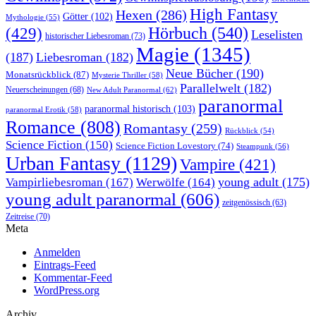
High Fantasy
Hexen
(286)
Götter
(102)
Mythologie
(55)
Hörbuch
(540)
(429)
Leselisten
historischer Liebesroman
(73)
Magie
(1345)
(187)
Liebesroman
(182)
Neue Bücher
(190)
Monatsrückblick
(87)
Mysterie Thriller
(58)
Parallelwelt
(182)
Neuerscheinungen
(68)
New Adult Paranormal
(62)
paranormal
paranormal historisch
(103)
paranormal Erotik
(58)
Romance
(808)
Romantasy
(259)
Rückblick
(54)
Science Fiction
(150)
Science Fiction Lovestory
(74)
Steampunk
(56)
Urban Fantasy
(1129)
Vampire
(421)
young adult
(175)
Vampirliebesroman
(167)
Werwölfe
(164)
young adult paranormal
(606)
zeitgenössisch
(63)
Zeitreise
(70)
Meta
Anmelden
Eintrags-Feed
Kommentar-Feed
WordPress.org
Archiv