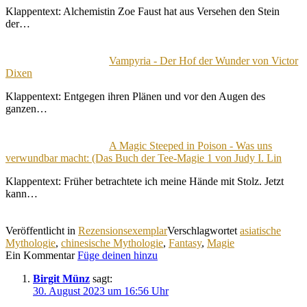
Klappentext: Alchemistin Zoe Faust hat aus Versehen den Stein
der…
Vampyria - Der Hof der Wunder von Victor
Dixen
Klappentext: Entgegen ihren Plänen und vor den Augen des
ganzen…
A Magic Steeped in Poison - Was uns
verwundbar macht: (Das Buch der Tee-Magie 1 von Judy I. Lin
Klappentext: Früher betrachtete ich meine Hände mit Stolz. Jetzt
kann…
Veröffentlicht in
Rezensionsexemplar
Verschlagwortet
asiatische
Mythologie
,
chinesische Mythologie
,
Fantasy
,
Magie
Ein Kommentar
Füge deinen hinzu
Birgit Münz
sagt:
30. August 2023 um 16:56 Uhr