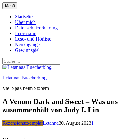
Zum
Menü
Inhalt
springen
Startseite
Über mich
Datenschutzerklärung
Impressum
Lese- und Hörliste
Neuzugänge
Gewinnspiel
Letannas Buecherblog
Viel Spaß beim Stöbern
A Venom Dark and Sweet – Was uns
zusammenhält von Judy I. Lin
Rezensionsexemplar
Letanna
30. August 2023
1