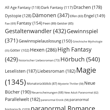
Drachen
(178)
All Age Fantasy
(118)
Dark Fantasy
(117)
Dämonen
(347)
Engel
(149)
Dystopie
(128)
Elfen
(83)
Fantasy
(154)
Feen
(89)
Geister
(85)
Fae
(69)
Gestaltenwandler
(432)
Gewinnspiel
(371)
Gewinnspielauslosung
(150)
Griechische Mythologie
High Fantasy
Hexen
(286)
Götter
(102)
(55)
Hörbuch
(540)
(429)
historischer Liebesroman
(73)
Magie
Leselisten
(187)
Liebesroman
(182)
(1345)
Neue
Monatsrückblick
(87)
Mysterie Thriller
(58)
Bücher
(190)
Neuerscheinungen
(68)
New Adult Paranormal
(62)
Parallelwelt
(182)
paranormal
paranormal Erotik
(58)
paranormal Romance
historisch
(103)