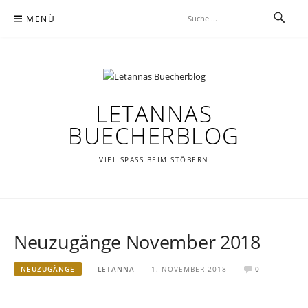
Zum
MENÜ
Inhalt
springen
LETANNAS
BUECHERBLOG
VIEL SPASS BEIM STÖBERN
Neuzugänge November 2018
NEUZUGÄNGE
LETANNA
1. NOVEMBER 2018
0