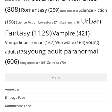
(808)
Romantasy
(259)
Science Fiction
Rückblick
(54)
Urban
(150)
Science Fiction Lovestory
(74)
Steampunk
(56)
Fantasy
(1129)
Vampire
(421)
young
Vampirliebesroman
(167)
Werwölfe
(164)
young adult paranormal
adult
(175)
(606)
Zeitreise
(70)
zeitgenössisch
(63)
META
Anmelden
Eintrags-Feed
Kommentar-Feed