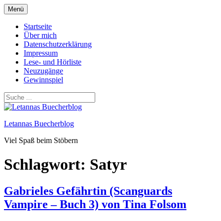
Zum
Menü
Inhalt
springen
Startseite
Über mich
Datenschutzerklärung
Impressum
Lese- und Hörliste
Neuzugänge
Gewinnspiel
Letannas Buecherblog
Viel Spaß beim Stöbern
Schlagwort:
Satyr
Gabrieles Gefährtin (Scanguards
Vampire – Buch 3) von Tina Folsom