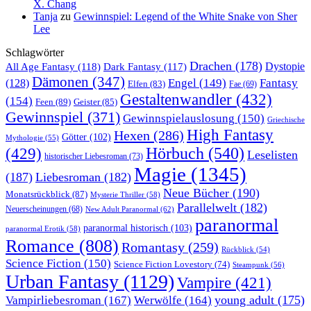
X. Chang
Tanja
zu
Gewinnspiel: Legend of the White Snake von Sher
Lee
Schlagwörter
Drachen
(178)
All Age Fantasy
(118)
Dystopie
Dark Fantasy
(117)
Dämonen
(347)
Engel
(149)
Fantasy
(128)
Elfen
(83)
Fae
(69)
Gestaltenwandler
(432)
(154)
Feen
(89)
Geister
(85)
Gewinnspiel
(371)
Gewinnspielauslosung
(150)
Griechische
High Fantasy
Hexen
(286)
Götter
(102)
Mythologie
(55)
Hörbuch
(540)
(429)
Leselisten
historischer Liebesroman
(73)
Magie
(1345)
(187)
Liebesroman
(182)
Neue Bücher
(190)
Monatsrückblick
(87)
Mysterie Thriller
(58)
Parallelwelt
(182)
Neuerscheinungen
(68)
New Adult Paranormal
(62)
paranormal
paranormal historisch
(103)
paranormal Erotik
(58)
Romance
(808)
Romantasy
(259)
Rückblick
(54)
Science Fiction
(150)
Science Fiction Lovestory
(74)
Steampunk
(56)
Urban Fantasy
(1129)
Vampire
(421)
young adult
(175)
Vampirliebesroman
(167)
Werwölfe
(164)